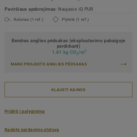
Paviršiaus apdorojimas:
Naujasis iQ PUR
Rulonas (1 ref.)
Plytelė (1 ref.)
Bendras anglies pėdsakas (eksploatavimo pabaigoje
perdirbant)
2
1.81 kg CO
/m
2
MANO PROJEKTO ANGLIES PĖDSAKAS
KLAUSTI KAINOS
Pridėti į palyginimą
Raskite pardavimo atstovą