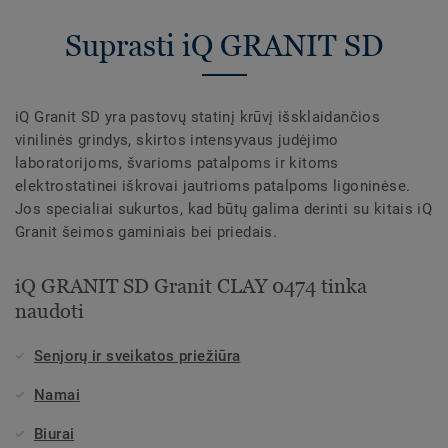
Suprasti iQ GRANIT SD
iQ Granit SD yra pastovų statinį krūvį išsklaidančios
vinilinės grindys, skirtos intensyvaus judėjimo
laboratorijoms, švarioms patalpoms ir kitoms
elektrostatinei iškrovai jautrioms patalpoms ligoninėse.
Jos specialiai sukurtos, kad būtų galima derinti su kitais iQ
Granit šeimos gaminiais bei priedais.
iQ GRANIT SD Granit CLAY 0474 tinka
naudoti
Senjorų ir sveikatos priežiūra
Namai
Biurai