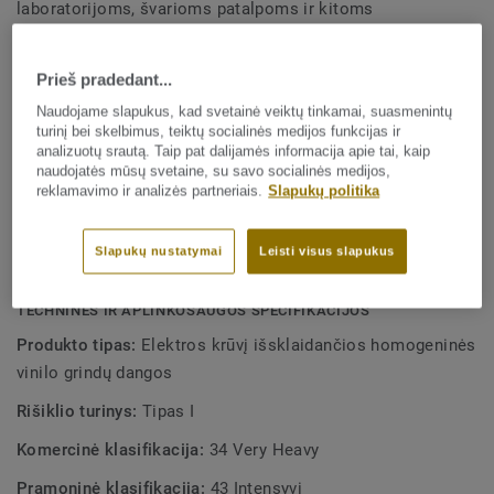
laboratorijoms, švarioms patalpoms ir kitoms
elektrostatinei iškrovai jautrioms patalpoms ligoninėse.
Žiūrėti plačiau
Jos specialiai sukurtos, kad būtų galima derinti su kitais iQ
Prieš pradedant...
Granit šeimos gaminiais bei priedais.
Naudojame slapukus, kad svetainė veiktų tinkamai, suasmenintų
PAGRINDINĖS SAVYBĖS
turinį bei skelbimus, teiktų socialinės medijos funkcijas ir
Skaido elektros krūvį
analizuotų srautą. Taip pat dalijamės informacija apie tai, kaip
naudojatės mūsų svetaine, su savo socialinės medijos,
Žema kaina
reklamavimo ir analizės partneriais.
Slapukų politika
Unikalus paviršiaus atnaujinimas sauso valymo būdu
Slapukų nustatymai
Leisti visus slapukus
Tiks daugeliui Jūsų sprendimų
TECHNINĖS IR APLINKOSAUGOS SPECIFIKACIJOS
Produkto tipas:
Elektros krūvį išsklaidančios homogeninės
vinilo grindų dangos
Rišiklio turinys:
Tipas I
Komercinė klasifikacija:
34 Very Heavy
Pramoninė klasifikacija:
43 Intensyvi