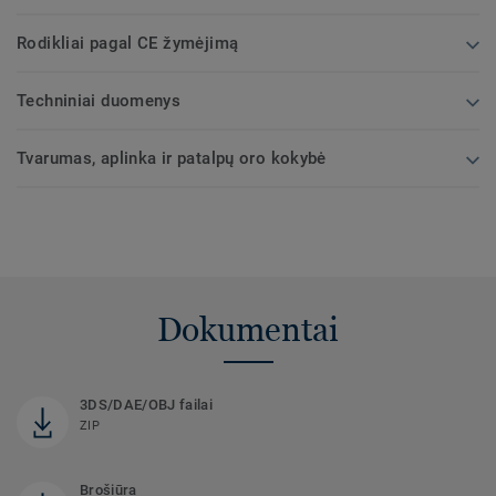
Rodikliai pagal CE žymėjimą
Techniniai duomenys
Tvarumas, aplinka ir patalpų oro kokybė
Dokumentai
3DS/DAE/OBJ failai
ZIP
Brošiūra