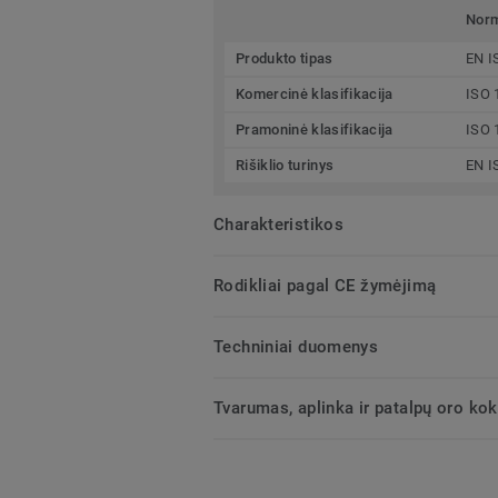
Nor
Produkto tipas
EN I
Komercinė klasifikacija
ISO 
Pramoninė klasifikacija
ISO 
Rišiklio turinys
EN I
Charakteristikos
Rodikliai pagal CE žymėjimą
Techniniai duomenys
Tvarumas, aplinka ir patalpų oro ko