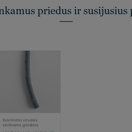
inkamus priedus ir susijusius
Suvirinimo virvutės
vinilinėms grindims