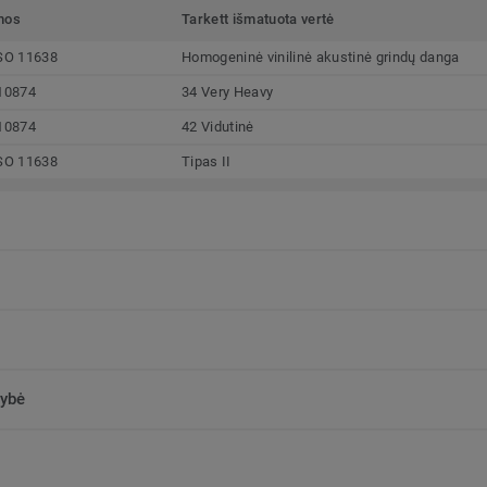
mos
Tarkett išmatuota vertė
SO 11638
Homogeninė vinilinė akustinė grindų danga
10874
34 Very Heavy
10874
42 Vidutinė
SO 11638
Tipas II
kybė