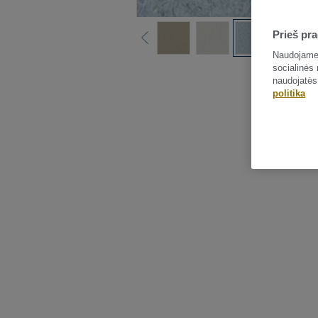
Prieš pra
Naudojame 
socialinės 
naudojatės
politika