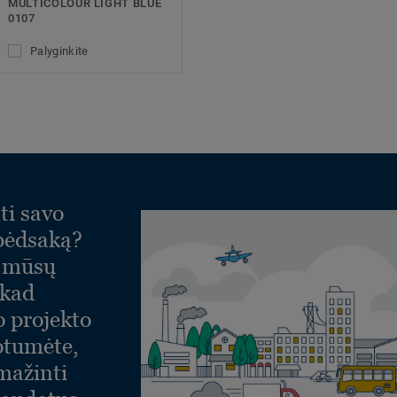
MULTICOLOUR LIGHT BLUE
0107
Palyginkite
ti savo
 pėdsaką?
e mūsų
 kad
o projekto
otumėte,
umažinti