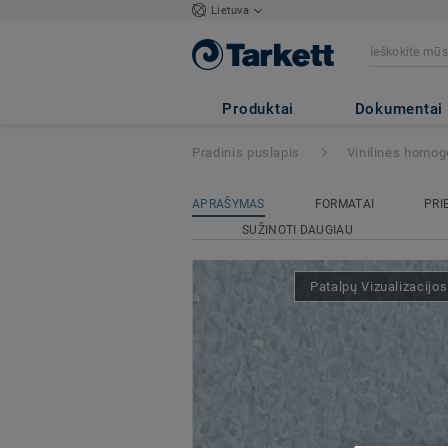
Lietuva
iQ GRANIT ACO
Produktai
Dokumentai
Pradinis puslapis
Vinilinės homog
APRAŠYMAS
FORMATAI
PRI
SUŽINOTI DAUGIAU
Patalpų Vizualizacijo