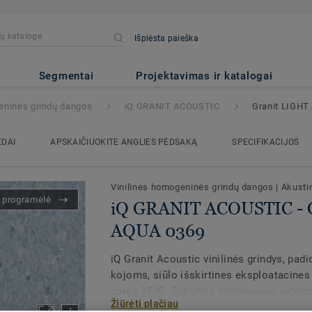
Išplėsta paieška
USTIC
- Granit LIGHT AQUA 03
Segmentai
Projektavimas ir katalogai
eninės grindų dangos
iQ GRANIT ACOUSTIC
Granit LIGHT
EDAI
APSKAIČIUOKITE ANGLIES PĖDSAKĄ
SPECIFIKACIJOS
Vinilinės homogeninės grindų dangos
|
Akusti
s programėlė
iQ GRANIT ACOUSTIC - 
AQUA 0369
iQ Granit Acoustic vinilinės grindys, pa
kojoms, siūlo išskirtines eksploatacines
garsą 15dB. Sukurtos intensyvaus judėjim
Žiūrėti plačiau
vyrauti tyla – koridoriuose ir pacientų k