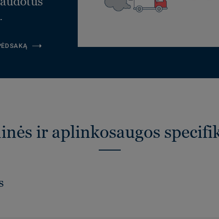
naudotus
.
 PĖDSAKĄ
nės ir aplinkosaugos specifi
s