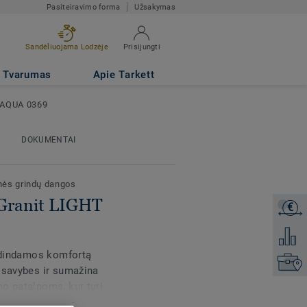
Pasiteiravimo forma
Užsakymas
Sandėliuojama Lodzėje
Prisijungti
69
Tvarumas
Apie Tarkett
 AQUA 0369
DOKUMENTAI
nės grindų dangos
Granit LIGHT
€
Gaukite
Pridėti 
didindamos komfortą
Raskite
 savybes ir sumažina
o patalpoms, kur turi
abinetuose, šios grindys