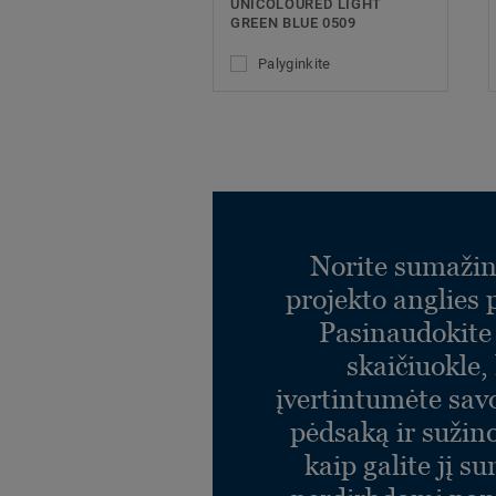
UNICOLOURED LIGHT
GREEN BLUE 0509
Palyginkite
Norite sumažin
projekto anglies
Pasinaudokit
skaičiuokle,
įvertintumėte sav
pėdsaką ir sužin
kaip galite jį s