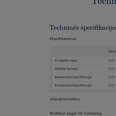
Techni
Techninės specifikacijo
Klasifikavimas
Nor
Produkto tipas
ISO 
Rišiklio turinys
ISO 
Komercinė klasifikacija
ISO 
Pramoninė klasifikacija
ISO 
Charakteristikos
Rodikliai pagal CE žymėjimą