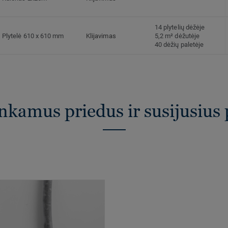
14 plytelių dėžėje
Plytelė 610 x 610 mm
Klijavimas
5,2 m² dėžutėje
40 dėžių paletėje
inkamus priedus ir susijusius