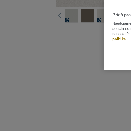
Prieš pra
Naudojame 
socialinės 
naudojatės
politika