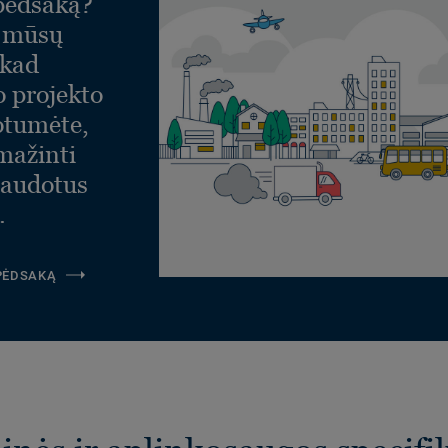
 pėdsaką?
e mūsų
 kad
o projekto
otumėte,
umažinti
naudotus
.
 PĖDSAKĄ