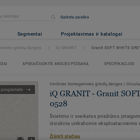
Išplėsta paieška
anit SOFT WHITE GREY 0528
Segmentai
Projektavimas ir katalogai
eninės grindų dangos
iQ GRANIT
Granit SOFT WHITE GRE
EDAI
APSKAIČIUOKITE ANGLIES PĖDSAKĄ
SPECIFIKACIJOS
Vinilinės homogeninės grindų dangos
|
Circul
s programėlė
iQ GRANIT - Granit SO
0528
Švietimo ir sveikatos priežiūros įstaigom
išsiskiria unikaliomis eksploatacinėmis 
bei naujos spalvos, kurios įvairiai ir sk
Žiūrėti plačiau
tarpusavyje bei naudojamos atskirai. „iQ 