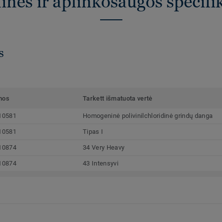
nės ir aplinkosaugos specifi
s
mos
Tarkett išmatuota vertė
10581
Homogeninė polivinilchloridinė grindų danga
10581
Tipas I
10874
34 Very Heavy
10874
43 Intensyvi