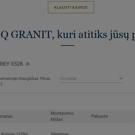
KLAUSTI KAINOS
iQ GRANIT, kuri atitiks jūsų 
GREY 0528
emencijai draugiškas filtras
Formatai
1)
Montavimo
rmatas
Pakuotė
būdas
Rulonas 2x25m
Klijavimas