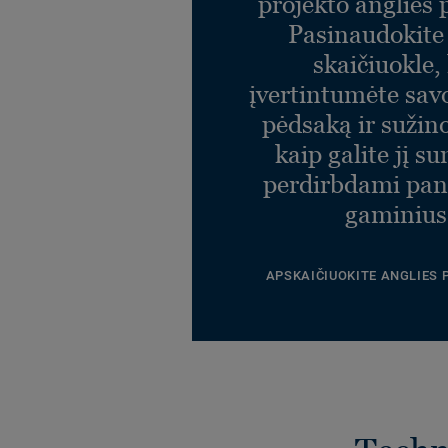
projekto anglies
Pasinaudokit
skaičiuokle,
įvertintumėte sav
pėdsaką ir sužin
kaip galite jį s
perdirbdami pa
gaminius
APSKAIČIUOKITE ANGLIES