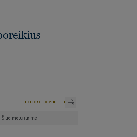
poreikius
EXPORT TO PDF
Šiuo metu turime