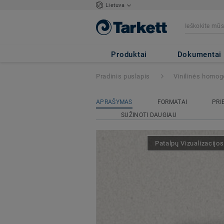
Lietuva
iQ GRANIT
- Gr
Produktai
Dokumentai
Pradinis puslapis
Vinilinės homog
APRAŠYMAS
FORMATAI
PRI
SUŽINOTI DAUGIAU
Patalpų Vizualizacijo