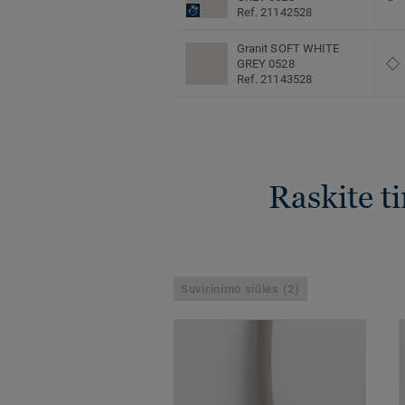
Ref. 21142528
Granit SOFT WHITE
GREY 0528
Ref. 21143528
Raskite t
Suvirinimo siūlės (2)