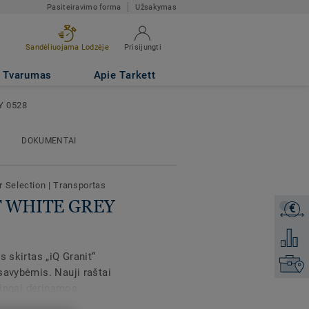
Pasiteiravimo forma
Užsakymas
Sandėliuojama Lodzėje
Prisijungti
Tvarumas
Apie Tarkett
Y 0528
DOKUMENTAI
ar Selection
|
Transportas
FT WHITE GREY
€
Gaukite
Pridėti 
s skirtas „iQ Granit“
Raskite
savybėmis. Nauji raštai
oningai derinamos
Granit“ pasižymi