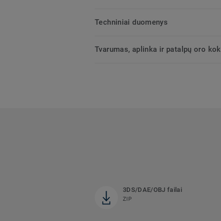
Techniniai duomenys
Tvarumas, aplinka ir patalpų oro ko
3DS/DAE/OBJ failai
ZIP