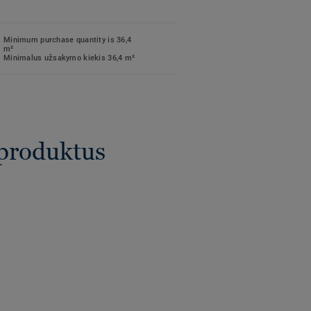
Minimum purchase quantity is 36,4
m²
Minimalus užsakymo kiekis 36,4 m²
 produktus