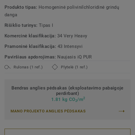
Produkto tipas:
Homogeninė polivinilchloridinė grindų
danga
Rišiklio turinys:
Tipas I
Komercinė klasifikacija:
34 Very Heavy
Pramoninė klasifikacija:
43 Intensyvi
Paviršiaus apdorojimas:
Naujasis iQ PUR
Rulonas (1 ref.)
Plytelė (1 ref.)
Bendras anglies pėdsakas (eksploatavimo pabaigoje
perdirbant)
2
1.81 kg CO
/m
2
MANO PROJEKTO ANGLIES PĖDSAKAS