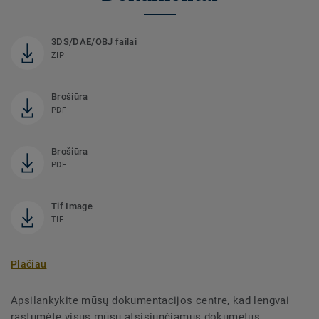
3DS/DAE/OBJ failai
ZIP
Brošiūra
PDF
Brošiūra
PDF
Tif Image
TIF
Plačiau
Apsilankykite mūsų dokumentacijos centre, kad lengvai
rastumėte visus mūsų atsisiunčiamus dokumetus