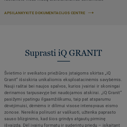
APSILANKYKITE DOKUMENTACIJOS CENTRE
Suprasti iQ GRANIT
Švietimo ir sveikatos priežiūros įstaigoms skirtas „iQ
Granit“ išsiskiria unikaliomis eksploatacinėmis savybėmis.
Nauji raštai bei naujos spalvos, kurios įvairiai ir skoningai
derinamos tarpusavyje bei naudojamos atskirai. „iQ Granit“
pasižymi ypatingu ilgaamžiškumu, taip pat atsparumu
dėvėjimuisi, dėmėms ir dilimui visose intensyvaus eismo
zonose. Nereikia poliruoti ar vaškuoti, užtenka paprasto
sauso blizginimo, kad šios grindys atgautų pirminę
išvaizdą. Dėl įvairių formatų ir suderintų priedų – įskaitant