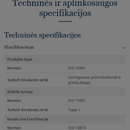
Techninės ir aplinkosaugos
specifikacijos
Techninės specifikacijos
Klasifikavimas
Produkto tipas
Normos
ISO 10581
Homogeninė polivinilchloridinė
Tarkett išmatuota vertė
grindų danga
Rišiklio turinys
Normos
ISO 10581
Tarkett išmatuota vertė
Tipas I
Komercinė klasifikacija
Normos
ISO 10874