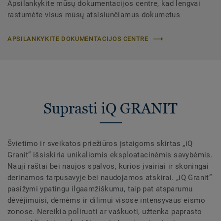
Apsilankykite mūsų dokumentacijos centre, kad lengvai
rastumėte visus mūsų atsisiunčiamus dokumetus
APSILANKYKITE DOKUMENTACIJOS CENTRE
Suprasti iQ GRANIT
Švietimo ir sveikatos priežiūros įstaigoms skirtas „iQ
Granit“ išsiskiria unikaliomis eksploatacinėmis savybėmis.
Nauji raštai bei naujos spalvos, kurios įvairiai ir skoningai
derinamos tarpusavyje bei naudojamos atskirai. „iQ Granit“
pasižymi ypatingu ilgaamžiškumu, taip pat atsparumu
dėvėjimuisi, dėmėms ir dilimui visose intensyvaus eismo
zonose. Nereikia poliruoti ar vaškuoti, užtenka paprasto