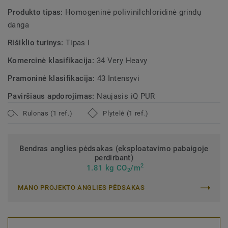
Produkto tipas:
Homogeninė polivinilchloridinė grindų
danga
Rišiklio turinys:
Tipas I
Komercinė klasifikacija:
34 Very Heavy
Pramoninė klasifikacija:
43 Intensyvi
Paviršiaus apdorojimas:
Naujasis iQ PUR
Rulonas (1 ref.)
Plytelė (1 ref.)
Bendras anglies pėdsakas (eksploatavimo pabaigoje
perdirbant)
2
1.81 kg CO
/m
2
MANO PROJEKTO ANGLIES PĖDSAKAS