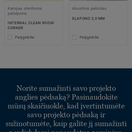
Kampas sterilioms
Akustinis paklotas
patalpoms
ELAFONO 2,0 MM
INTERNAL CLEAN ROOM
CORNER
Palyginkite
Palyginkite
Norite sumažinti savo projekto
anglies pėdsaką? Pasinaudokite
mūsų skaičiuokle, kad įvertintumėte
savo projekto pėdsaką ir
sužinotumėte, kaip galite jį sumažinti