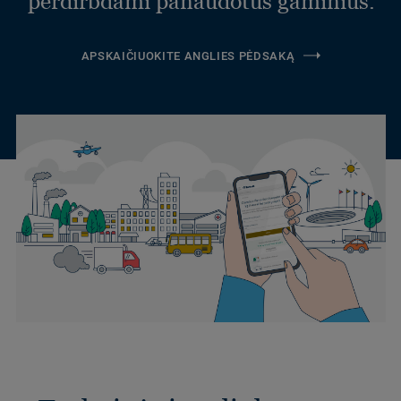
perdirbdami panaudotus gaminius.
APSKAIČIUOKITE ANGLIES PĖDSAKĄ