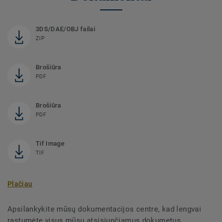
3DS/DAE/OBJ failai
ZIP
Brošiūra
PDF
Brošiūra
PDF
Tif Image
TIF
Plačiau
Apsilankykite mūsų dokumentacijos centre, kad lengvai
rastumėte visus mūsų atsisiunčiamus dokumetus