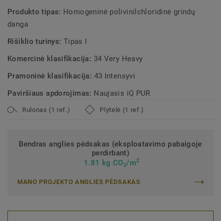
Produkto tipas:
Homogeninė polivinilchloridinė grindų
danga
Rišiklio turinys:
Tipas I
Komercinė klasifikacija:
34 Very Heavy
Pramoninė klasifikacija:
43 Intensyvi
Paviršiaus apdorojimas:
Naujasis iQ PUR
Rulonas (1 ref.)
Plytelė (1 ref.)
Bendras anglies pėdsakas (eksploatavimo pabaigoje
perdirbant)
2
1.81 kg CO
/m
2
MANO PROJEKTO ANGLIES PĖDSAKAS