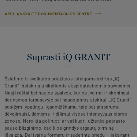
APSILANKYKITE DOKUMENTACIJOS CENTRE
Suprasti iQ GRANIT
Švietimo ir sveikatos priežiūros įstaigoms skirtas „iQ
Granit“ išsiskiria unikaliomis eksploatacinėmis savybėmis.
Nauji raštai bei naujos spalvos, kurios įvairiai ir skoningai
derinamos tarpusavyje bei naudojamos atskirai. „iQ Granit“
pasižymi ypatingu ilgaamžiškumu, taip pat atsparumu
dėvėjimuisi, dėmėms ir dilimui visose intensyvaus eismo
zonose. Nereikia poliruoti ar vaškuoti, užtenka paprasto
sauso blizginimo, kad šios grindys atgautų pirminę
išvaizdą. Dėl įvairių formatų ir suderintų priedų – įskaitant