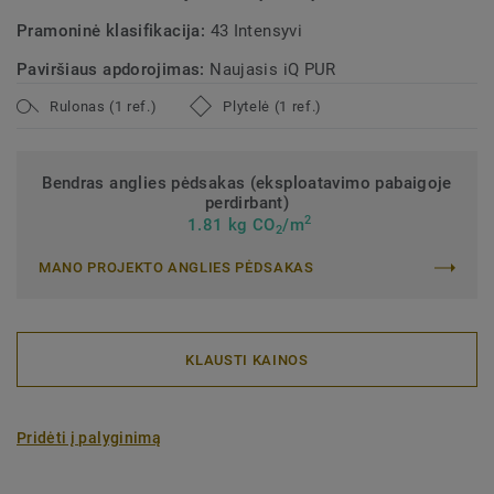
Pramoninė klasifikacija:
43 Intensyvi
Paviršiaus apdorojimas:
Naujasis iQ PUR
Rulonas (1 ref.)
Plytelė (1 ref.)
Bendras anglies pėdsakas (eksploatavimo pabaigoje
perdirbant)
2
1.81 kg CO
/m
2
MANO PROJEKTO ANGLIES PĖDSAKAS
KLAUSTI KAINOS
Pridėti į palyginimą