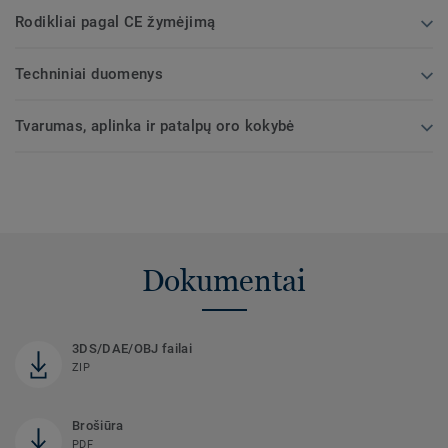
Rodikliai pagal CE žymėjimą
Techniniai duomenys
Tvarumas, aplinka ir patalpų oro kokybė
Dokumentai
3DS/DAE/OBJ failai
ZIP
Brošiūra
PDF