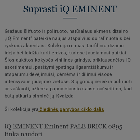
Suprasti iQ EMINENT
Gražaus šlifuoto ir poliruoto, natūralaus akmens dizaino
„iQ Eminent“ pateikia naujus atspalvius su rafinuotais bei
ryškiais akcentais. Kolekcija remiasi biofilinio dizaino
idėja bei leidžia kurti erdves, kuriose jaučiamasi puikiai.
Šios aukštos kokybės vinilinės grindys, priklausančios iQ
asortimentui, pasižymi ypatingu ilgaamžiškumu ir
atsparumu dėvėjimuisi, dėmėms ir dilimui visose
intensyvaus judėjimo vietose. Šių grindų nereikia poliruoti
ar vaškuoti, užtenka paprasčiausio sauso nušveitimo, kad
būtų atkurta pirminė jų išvaizda.
Ši kolekcija yra
žiedinės gamybos ciklo dalis
iQ EMINENT Eminent PALE BRICK 0895
tinka naudoti