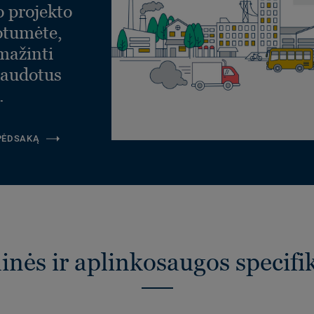
o projekto
otumėte,
umažinti
naudotus
.
 PĖDSAKĄ
nės ir aplinkosaugos specifi