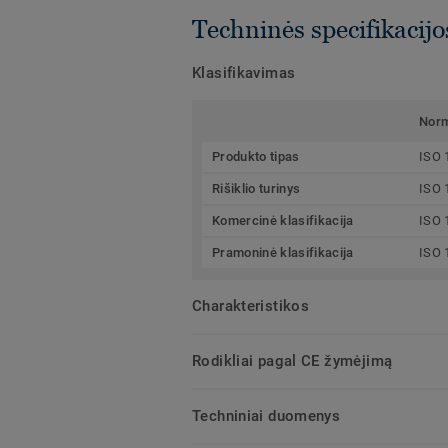
Techninės specifikacijo
Klasifikavimas
Nor
Produkto tipas
ISO 
Rišiklio turinys
ISO 
Komercinė klasifikacija
ISO 
Pramoninė klasifikacija
ISO 
Charakteristikos
Rodikliai pagal CE žymėjimą
Techniniai duomenys