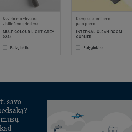
Suvirinimo virvutės
Kampas sterilioms
vinilinėms grindims
patalpoms
MULTICOLOUR LIGHT GREY
INTERNAL CLEAN ROOM
0244
CORNER
Palyginkite
Palyginkite
ti savo
 pėdsaką?
e mūsų
 kad