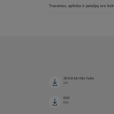
Tvarumas, aplinka ir patalpų oro ko
3DS/DAE/OBJ failai
ZIP
ESD
PDF