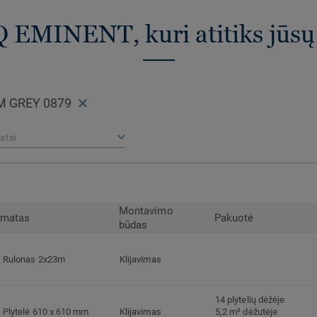
Q EMINENT, kuri atitiks jūsų
M GREY 0879
atai
Montavimo
rmatas
Pakuotė
būdas
Rulonas 2x23m
Klijavimas
14 plytelių dėžėje
Plytelė 610 x 610 mm
Klijavimas
5,2 m² dėžutėje