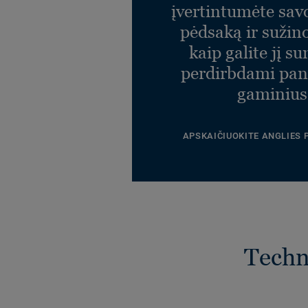
įvertintumėte sav
pėdsaką ir sužin
kaip galite jį s
perdirbdami pa
gaminius
APSKAIČIUOKITE ANGLIES
Techni