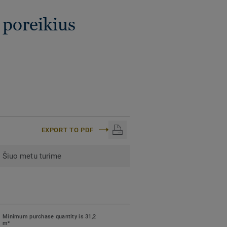
 poreikius
EXPORT TO PDF
Šiuo metu turime
Minimum purchase quantity is 31,2
m²