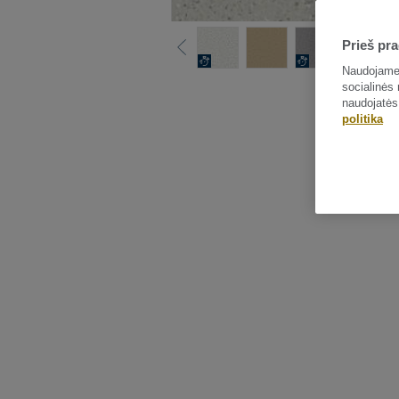
Prieš pra
Naudojame 
socialinės 
naudojatės
politika