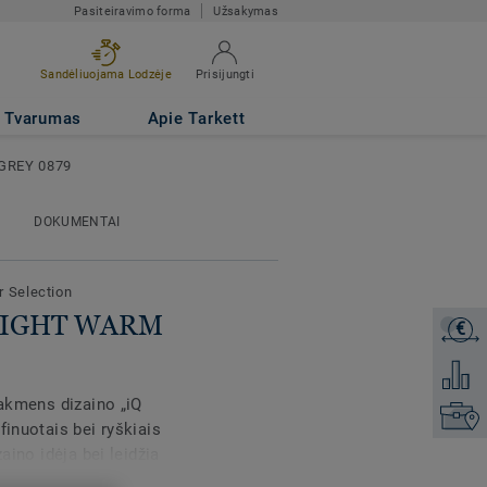
Pasiteiravimo forma
Užsakymas
Sandėliuojama Lodzėje
Prisijungti
79
Tvarumas
Apie Tarkett
GREY 0879
DOKUMENTAI
r Selection
 LIGHT WARM
€
Gaukite
Pridėti 
 akmens dizaino „iQ
Raskite
finuotais bei ryškiais
aino idėja bei leidžia
. Šios aukštos kokybės