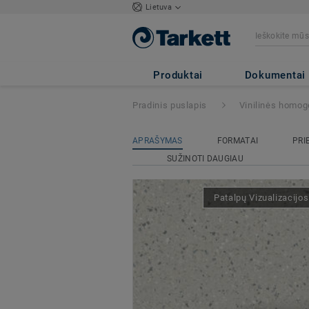
Lietuva
iQ EMINENT
- E
Produktai
Dokumentai
Pradinis puslapis
Vinilinės homog
APRAŠYMAS
FORMATAI
PRI
SUŽINOTI DAUGIAU
Patalpų Vizualizacijo