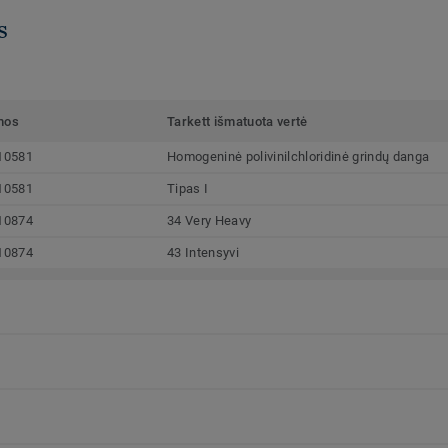
s
mos
Tarkett išmatuota vertė
10581
Homogeninė polivinilchloridinė grindų danga
10581
Tipas I
10874
34 Very Heavy
10874
43 Intensyvi