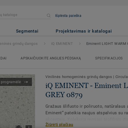
Išplėsta paieška
minent LIGHT WARM GREY 08
Segmentai
Projektavimas ir katalogai
eninės grindų dangos
iQ EMINENT
Eminent LIGHT WARM 
EDAI
APSKAIČIUOKITE ANGLIES PĖDSAKĄ
SPECIFIKACIJOS
Vinilinės homogeninės grindų dangos
|
Circula
s programėlė
iQ EMINENT - Eminent
GREY 0879
Gražaus šlifuoto ir poliruoto, natūralaus
Eminent“ pateikia naujus atspalvius su ra
akcentais. Kolekcija remiasi biofilinio diz
Žiūrėti plačiau
kurti erdves, kuriose jaučiamasi puikiai