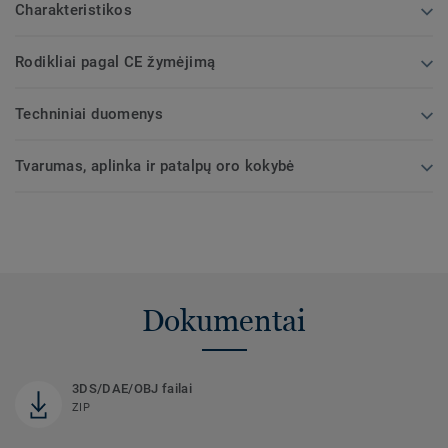
Charakteristikos
Rodikliai pagal CE žymėjimą
Techniniai duomenys
Tvarumas, aplinka ir patalpų oro kokybė
Dokumentai
3DS/DAE/OBJ failai
ZIP