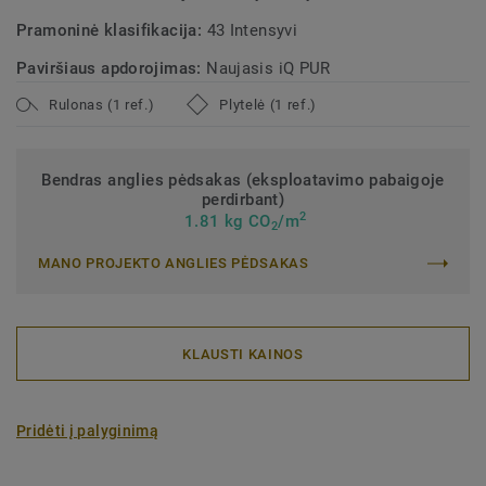
Pramoninė klasifikacija:
43 Intensyvi
Paviršiaus apdorojimas:
Naujasis iQ PUR
Rulonas (1 ref.)
Plytelė (1 ref.)
Bendras anglies pėdsakas (eksploatavimo pabaigoje
perdirbant)
2
1.81 kg CO
/m
2
MANO PROJEKTO ANGLIES PĖDSAKAS
KLAUSTI KAINOS
Pridėti į palyginimą