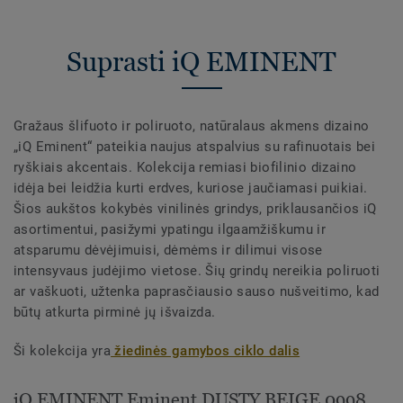
Suprasti iQ EMINENT
Gražaus šlifuoto ir poliruoto, natūralaus akmens dizaino
„iQ Eminent“ pateikia naujus atspalvius su rafinuotais bei
ryškiais akcentais. Kolekcija remiasi biofilinio dizaino
idėja bei leidžia kurti erdves, kuriose jaučiamasi puikiai.
Šios aukštos kokybės vinilinės grindys, priklausančios iQ
asortimentui, pasižymi ypatingu ilgaamžiškumu ir
atsparumu dėvėjimuisi, dėmėms ir dilimui visose
intensyvaus judėjimo vietose. Šių grindų nereikia poliruoti
ar vaškuoti, užtenka paprasčiausio sauso nušveitimo, kad
būtų atkurta pirminė jų išvaizda.
Ši kolekcija yra
žiedinės gamybos ciklo dalis
iQ EMINENT Eminent DUSTY BEIGE 0998