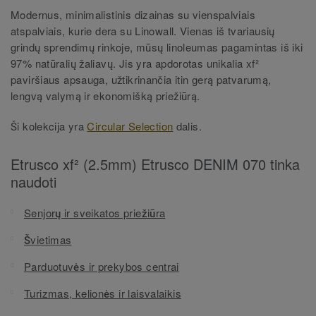
Modernus, minimalistinis dizainas su vienspalviais
atspalviais, kurie dera su Linowall. Vienas iš tvariausių
grindų sprendimų rinkoje, mūsų linoleumas pagamintas iš iki
97% natūralių žaliavų. Jis yra apdorotas unikalia xf²
paviršiaus apsauga, užtikrinančia itin gerą patvarumą,
lengvą valymą ir ekonomišką priežiūrą.
Ši kolekcija yra
Circular Selection
dalis.
Etrusco xf² (2.5mm) Etrusco DENIM 070 tinka
naudoti
Senjorų ir sveikatos priežiūra
Švietimas
Parduotuvės ir prekybos centrai
Turizmas, kelionės ir laisvalaikis