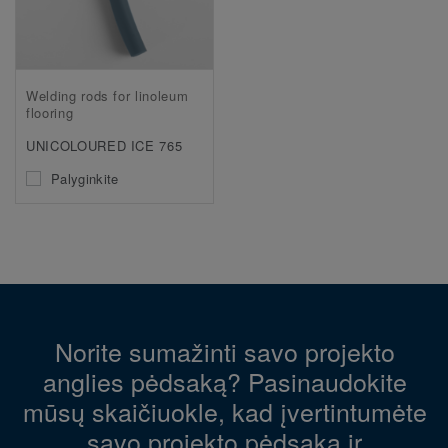
Welding rods for linoleum
flooring
UNICOLOURED ICE 765
Palyginkite
Norite sumažinti savo projekto
anglies pėdsaką? Pasinaudokite
mūsų skaičiuokle, kad įvertintumėte
savo projekto pėdsaką ir