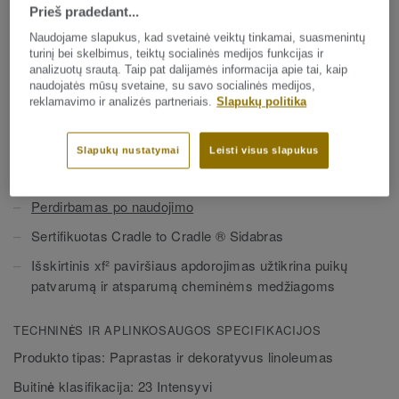
grindų sprendimų rinkoje, mūsų linoleumas pagamintas iš iki
Prieš pradedant...
97% natūralių žaliavų. Jis yra apdorotas unikalia xf²
Naudojame slapukus, kad svetainė veiktų tinkamai, suasmenintų
Žiūrėti plačiau
paviršiaus apsauga, užtikrinančia itin gerą patvarumą,
turinį bei skelbimus, teiktų socialinės medijos funkcijas ir
lengvą valymą ir ekonomišką priežiūrą.
analizuotų srautą. Taip pat dalijamės informacija apie tai, kaip
naudojatės mūsų svetaine, su savo socialinės medijos,
PAGRINDINĖS SAVYBĖS
reklamavimo ir analizės partneriais.
Slapukų politika
Ši kolekcija yra
Circular Selection
dalis.
Pagaminta Italijoje
Šiuolaikinės matinės spalvos
Slapukų nustatymai
Leisti visus slapukus
„
Nuo lopšio iki vartų
“ –
neigiamas anglies dioksido kiekis
Perdirbamas po naudojimo
Sertifikuotas Cradle to Cradle ® Sidabras
Išskirtinis xf² paviršiaus apdorojimas užtikrina puikų
patvarumą ir atsparumą cheminėms medžiagoms
TECHNINĖS IR APLINKOSAUGOS SPECIFIKACIJOS
Produkto tipas:
Paprastas ir dekoratyvus linoleumas
Buitinė klasifikacija:
23 Intensyvi