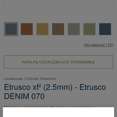
Visi dekorai (16)
PATALPŲ VIZUALIZACIJOS PROGRAMĖLĖ
Linoleumas
|
Circular Selection
Etrusco xf² (2.5mm) - Etrusco
DENIM 070
Modernus, minimalistinis dizainas su vienspalviais
atspalviais, kurie dera su Linowall. Vienas iš tvariausių