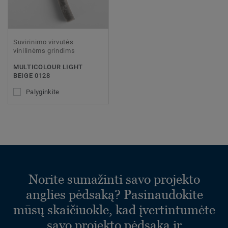
Suvirinimo virvutės
vinilinėms grindims
MULTICOLOUR LIGHT
BEIGE 0128
Palyginkite
Norite sumažinti savo projekto
anglies pėdsaką? Pasinaudokite
mūsų skaičiuokle, kad įvertintumėte
savo projekto pėdsaką ir