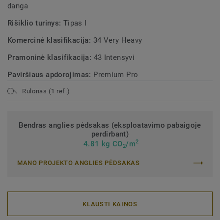
danga
Rišiklio turinys:
Tipas I
Komercinė klasifikacija:
34 Very Heavy
Pramoninė klasifikacija:
43 Intensyvi
Paviršiaus apdorojimas:
Premium Pro
Rulonas (1 ref.)
Bendras anglies pėdsakas (eksploatavimo pabaigoje
perdirbant)
2
4.81 kg CO
/m
2
MANO PROJEKTO ANGLIES PĖDSAKAS
KLAUSTI KAINOS