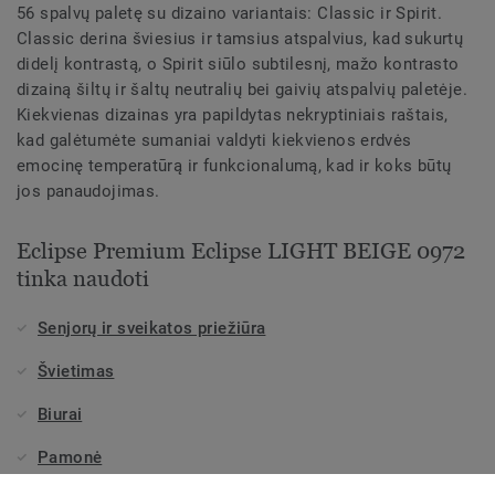
56 spalvų paletę su dizaino variantais: Classic ir Spirit.
Classic derina šviesius ir tamsius atspalvius, kad sukurtų
didelį kontrastą, o Spirit siūlo subtilesnį, mažo kontrasto
dizainą šiltų ir šaltų neutralių bei gaivių atspalvių paletėje.
Kiekvienas dizainas yra papildytas nekryptiniais raštais,
kad galėtumėte sumaniai valdyti kiekvienos erdvės
emocinę temperatūrą ir funkcionalumą, kad ir koks būtų
jos panaudojimas.
Eclipse Premium Eclipse LIGHT BEIGE 0972
tinka naudoti
Senjorų ir sveikatos priežiūra
Švietimas
Biurai
Pamonė