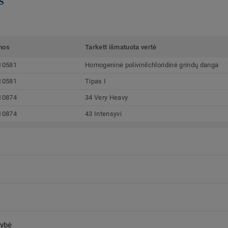
mos
Tarkett išmatuota vertė
10581
Homogeninė polivinilchloridinė grindų danga
10581
Tipas I
10874
34 Very Heavy
10874
43 Intensyvi
kybė