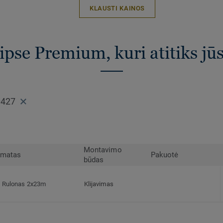
KLAUSTI KAINOS
ipse Premium, kuri atitiks jū
0427
Montavimo
rmatas
Pakuotė
būdas
Rulonas 2x23m
Klijavimas