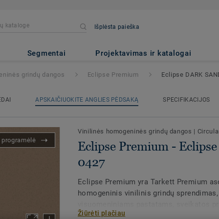
Išplėsta paieška
- Eclipse DARK SAND 0427
Segmentai
Projektavimas ir katalogai
eninės grindų dangos
Eclipse Premium
Eclipse DARK SAN
EDAI
APSKAIČIUOKITE ANGLIES PĖDSAKĄ
SPECIFIKACIJOS
Vinilinės homogeninės grindų dangos
|
Circula
s programėlė
Eclipse Premium - Eclip
0427
Eclipse Premium yra Tarkett Premium as
homogeninis vinilinis grindų sprendimas
visuomeniniams pastatams, sveikatos pri
Žiūrėti plačiau
slaugos namams, kurie mus puoselėja ir