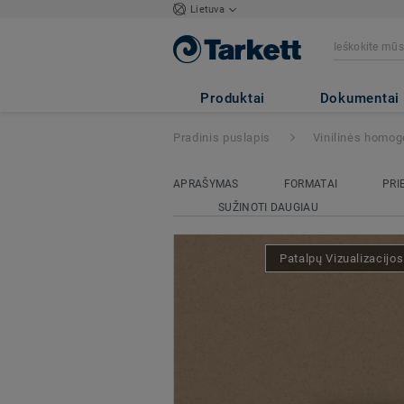
Lietuva
Eclipse Premium
Produktai
Dokumentai
Pradinis puslapis
Vinilinės homog
APRAŠYMAS
FORMATAI
PRI
SUŽINOTI DAUGIAU
Patalpų Vizualizacijo