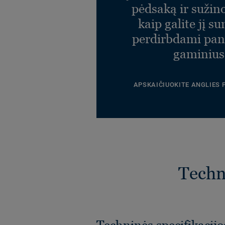
pėdsaką ir sužin
kaip galite jį s
perdirbdami pa
gaminius
APSKAIČIUOKITE ANGLIES
Techni
Techninės specifikacijo