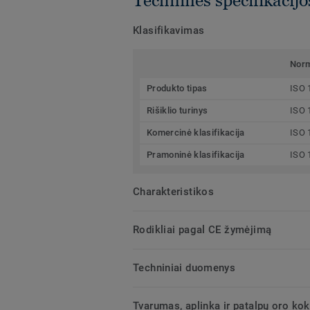
Klasifikavimas
Nor
Produkto tipas
ISO 
Rišiklio turinys
ISO 
Komercinė klasifikacija
ISO 
Pramoninė klasifikacija
ISO 
Charakteristikos
Rodikliai pagal CE žymėjimą
Techniniai duomenys
Tvarumas, aplinka ir patalpų oro ko