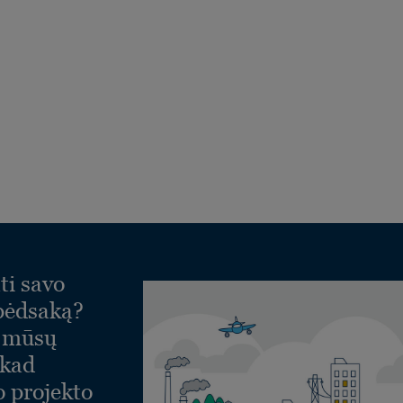
ti savo
 pėdsaką?
e mūsų
 kad
o projekto