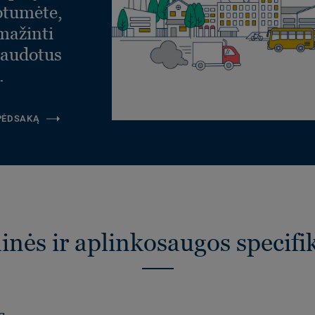
otumėte,
umažinti
naudotus
.
 PĖDSAKĄ
nės ir aplinkosaugos specifi
s