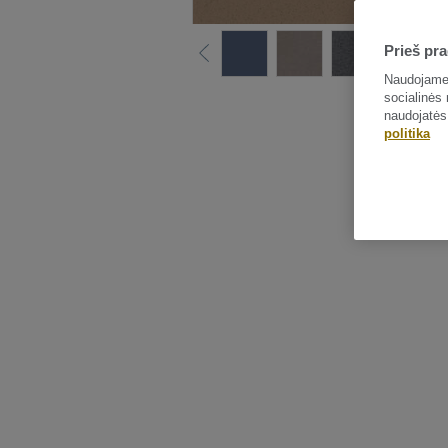
Prieš pra
Naudojame 
socialinės 
naudojatės
politika