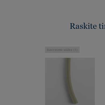
Raskite t
Suvirinimo siūlės (1)