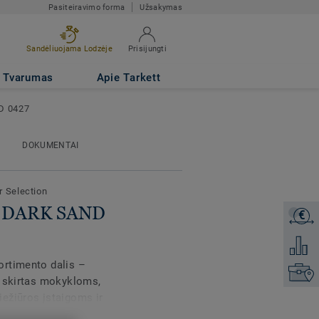
Pasiteiravimo forma
Užsakymas
Sandėliuojama Lodzėje
Prisijungti
Tvarumas
Apie Tarkett
D 0427
DOKUMENTAI
r Selection
se DARK SAND
€
Gaukite
Pridėti 
ortimento dalis –
Raskite
, skirtas mokykloms,
ežiūros įstaigoms ir
 saugo visą gyvenimą.