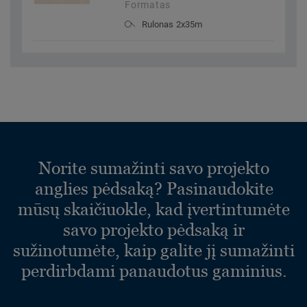
Formatas
Rulonas 2x35m
Norite sumažinti savo projekto
anglies pėdsaką? Pasinaudokite
mūsų skaičiuokle, kad įvertintumėte
savo projekto pėdsaką ir
sužinotumėte, kaip galite jį sumažinti
perdirbdami panaudotus gaminius.