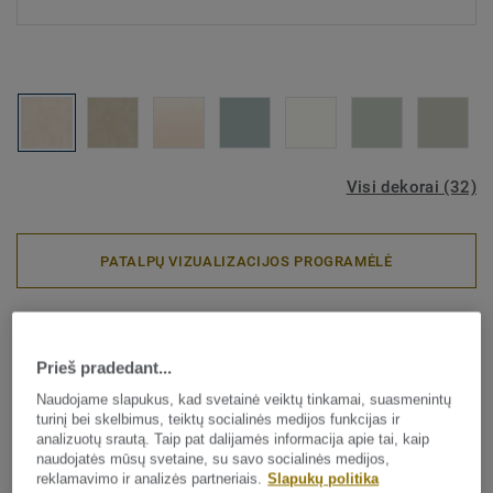
Visi dekorai (32)
PATALPŲ VIZUALIZACIJOS PROGRAMĖLĖ
Aquasens – sprendimai drėgnoms patalpoms
|
Sieninės dangos
Aquarelle Wall Hfs - Rustic
Prieš pradedant...
Velvet NUDE
Naudojame slapukus, kad svetainė veiktų tinkamai, suasmenintų
turinį bei skelbimus, teiktų socialinės medijos funkcijas ir
analizuotų srautą. Taip pat dalijamės informacija apie tai, kaip
Aquarelle Wall HFS yra vandeniui atspari vinilinė sienų
naudojatės mūsų svetaine, su savo socialinės medijos,
danga, skirta naudoti drėgnose patalpose, pavyzdžiui,
reklamavimo ir analizės partneriais.
Slapukų politika