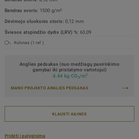
Bendras svoris:
1500 g/m²
Dėvimojo sluoksnio storis:
0,12 mm
Šviesos atspindžio dydis (LRV) %:
63,09
Rulonas (1 ref.)
Anglies pėdsakas (nuo medžiagų pasirinkimo
gamybai iki pristatymo vartotojui)
2
4.44 kg CO
/m
2
MANO PROJEKTO ANGLIES PĖDSAKAS
KLAUSTI KAINOS
Pridėti į palyginimą