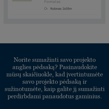
Formatas
Rulonas 2x35m
Norite sumažinti savo projekto
anglies pėdsaką? Pasinaudokite
mūsų skaičiuokle, kad įvertintumėte
savo projekto pėdsaką ir
sužinotumėte, kaip galite jį sumažinti
perdirbdami panaudotus gaminius.