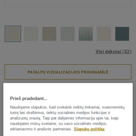
Visi dekorai (32)
PATALPŲ VIZUALIZACIJOS PROGRAMĖLĖ
Aquasens – sprendimai drėgnoms patalpoms
|
Sieninės dangos
Aquarelle Wall Hfs - Concrete
Prieš pradedant...
Naudojame slapukus, kad svetainė veiktų tinkamai, suasmenintų
MASTIC
turinį bei skelbimus, teiktų socialinės medijos funkcijas ir
analizuotų srautą. Taip pat dalijamės informacija apie tai, kaip
naudojatės mūsų svetaine, su savo socialinės medijos,
Aquarelle Wall HFS yra vandeniui atspari vinilinė sienų
reklamavimo ir analizės partneriais.
Slapukų politika
danga, skirta naudoti drėgnose patalpose, pavyzdžiui,