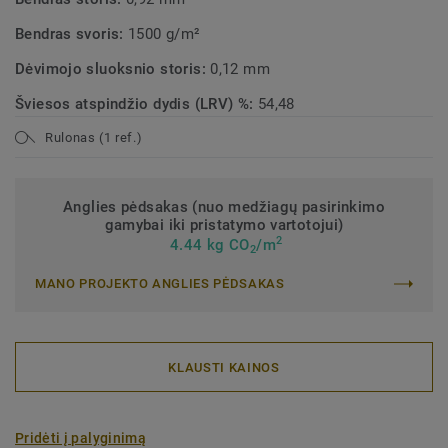
Bendras svoris:
1500 g/m²
Dėvimojo sluoksnio storis:
0,12 mm
Šviesos atspindžio dydis (LRV) %:
54,48
Rulonas (1 ref.)
Anglies pėdsakas (nuo medžiagų pasirinkimo
gamybai iki pristatymo vartotojui)
2
4.44 kg CO
/m
2
MANO PROJEKTO ANGLIES PĖDSAKAS
KLAUSTI KAINOS
Pridėti į palyginimą