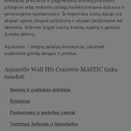
sveikatos priežiūros ir pagyvenusių žmonių priežiūros
įstaigose arba mokymo įstaigų kolektyviniuose dušuose ir
persirengimo kambariuose. Ši higieniška sienų danga yra
atspari ugniai, lengvai prižiūrima ir atspari įbrėžimams bei
dėmėms. Siūlome įsigyti įvairių švelnių spalvų ir gamtos
įkvėptų dekorų.
Aquasens – drėgnų patalpų koncepcija, įskaitant
suderintas grindų dangas ir priedus.
Aquarelle Wall Hfs Concrete MASTIC tinka
naudoti
Senjorų ir sveikatos priežiūra
Švietimas
Parduotuvės ir prekybos centrai
Turizmas, kelionės ir laisvalaikis