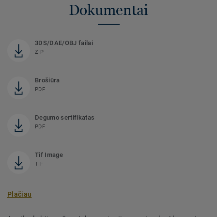
Dokumentai
3DS/DAE/OBJ failai
ZIP
Brošiūra
PDF
Degumo sertifikatas
PDF
Tif Image
TIF
Plačiau