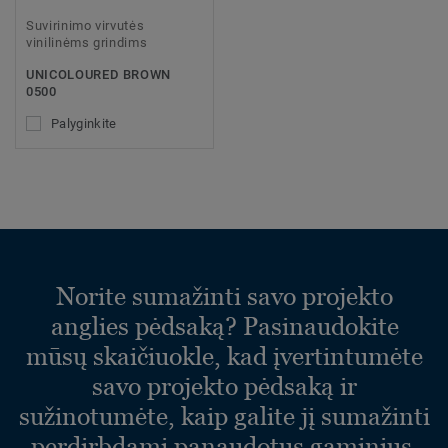
Suvirinimo virvutės
vinilinėms grindims
UNICOLOURED BROWN
0500
Palyginkite
Norite sumažinti savo projekto
anglies pėdsaką? Pasinaudokite
mūsų skaičiuokle, kad įvertintumėte
savo projekto pėdsaką ir
sužinotumėte, kaip galite jį sumažinti
perdirbdami panaudotus gaminius.