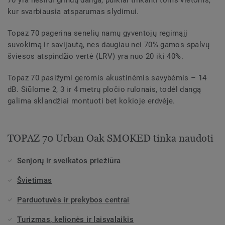
70 yra neslidi grindų danga, puikiai tinkanti toms vietoms,
kur svarbiausia atsparumas slydimui.
Topaz 70 pagerina senelių namų gyventojų regimąjį
suvokimą ir savijautą, nes daugiau nei 70% gamos spalvų
šviesos atspindžio vertė (LRV) yra nuo 20 iki 40%.
Topaz 70 pasižymi geromis akustinėmis savybėmis – 14
dB. Siūlome 2, 3 ir 4 metrų pločio rulonais, todėl dangą
galima sklandžiai montuoti bet kokioje erdvėje.
TOPAZ 70 Urban Oak SMOKED tinka naudoti
Senjorų ir sveikatos priežiūra
Švietimas
Parduotuvės ir prekybos centrai
Turizmas, kelionės ir laisvalaikis