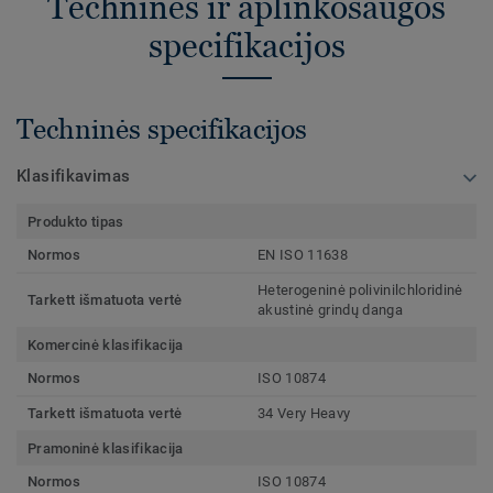
Techninės ir aplinkosaugos
specifikacijos
Techninės specifikacijos
Klasifikavimas
Produkto tipas
Normos
EN ISO 11638
Heterogeninė polivinilchloridinė
Tarkett išmatuota vertė
akustinė grindų danga
Komercinė klasifikacija
Normos
ISO 10874
Tarkett išmatuota vertė
34 Very Heavy
Pramoninė klasifikacija
Normos
ISO 10874