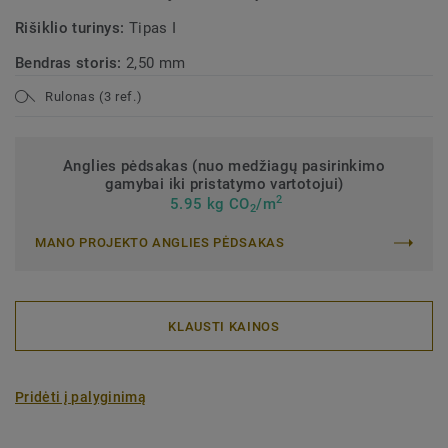
Rišiklio turinys:
Tipas I
Bendras storis:
2,50 mm
Rulonas (3 ref.)
Anglies pėdsakas (nuo medžiagų pasirinkimo
gamybai iki pristatymo vartotojui)
2
5.95 kg CO
/m
2
MANO PROJEKTO ANGLIES PĖDSAKAS
KLAUSTI KAINOS
Pridėti į palyginimą