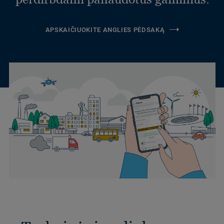
APSKAIČIUOKITE ANGLIES PĖDSAKĄ