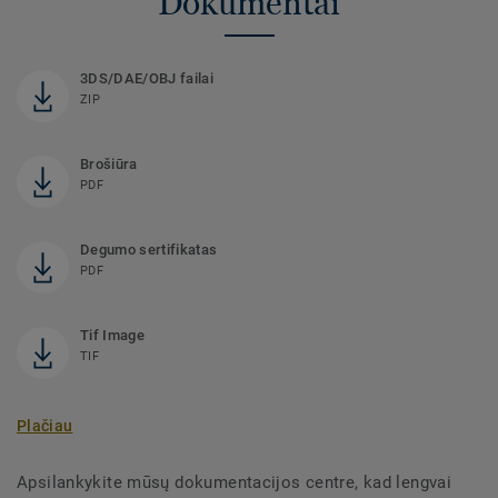
Dokumentai
3DS/DAE/OBJ failai
ZIP
Brošiūra
PDF
Degumo sertifikatas
PDF
Tif Image
TIF
Plačiau
Apsilankykite mūsų dokumentacijos centre, kad lengvai