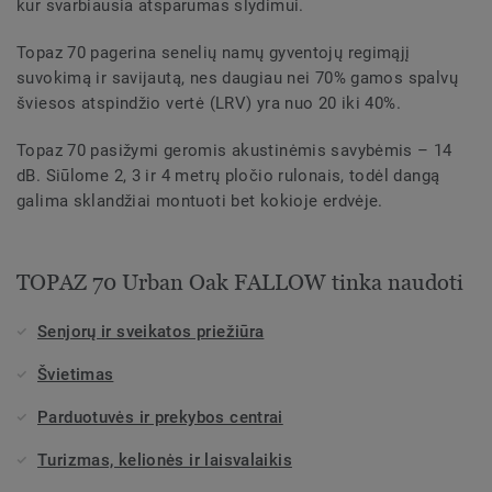
kur svarbiausia atsparumas slydimui.
Topaz 70 pagerina senelių namų gyventojų regimąjį
suvokimą ir savijautą, nes daugiau nei 70% gamos spalvų
šviesos atspindžio vertė (LRV) yra nuo 20 iki 40%.
Topaz 70 pasižymi geromis akustinėmis savybėmis – 14
dB. Siūlome 2, 3 ir 4 metrų pločio rulonais, todėl dangą
galima sklandžiai montuoti bet kokioje erdvėje.
TOPAZ 70 Urban Oak FALLOW tinka naudoti
Senjorų ir sveikatos priežiūra
Švietimas
Parduotuvės ir prekybos centrai
Turizmas, kelionės ir laisvalaikis