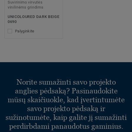
Suvirinimo virvutės
vinilinėms grindims
UNICOLOURED DARK BEIGE
0690
Palyginkite
Norite sumažinti savo projekto
anglies pėdsaką? Pasinaudokite
mūsų skaičiuokle, kad įvertintumėte
savo projekto pėdsaką ir
sužinotumėte, kaip galite jį sumažinti
perdirbdami panaudotus gaminius.