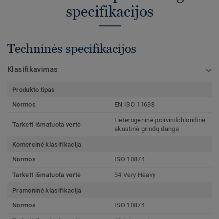
specifikacijos
Techninės specifikacijos
Klasifikavimas
Produkto tipas
Normos
EN ISO 11638
Heterogeninė polivinilchloridinė
Tarkett išmatuota vertė
akustinė grindų danga
Komercinė klasifikacija
Normos
ISO 10874
Tarkett išmatuota vertė
34 Very Heavy
Pramoninė klasifikacija
Normos
ISO 10874