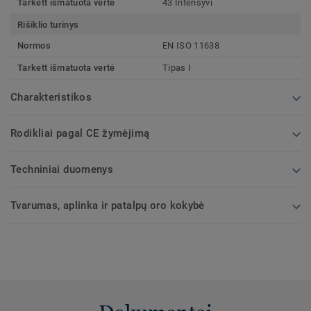
Tarkett išmatuota vertė
43 Intensyvi
Rišiklio turinys
Normos
EN ISO 11638
Tarkett išmatuota vertė
Tipas I
Charakteristikos
Rodikliai pagal CE žymėjimą
Techniniai duomenys
Tvarumas, aplinka ir patalpų oro kokybė