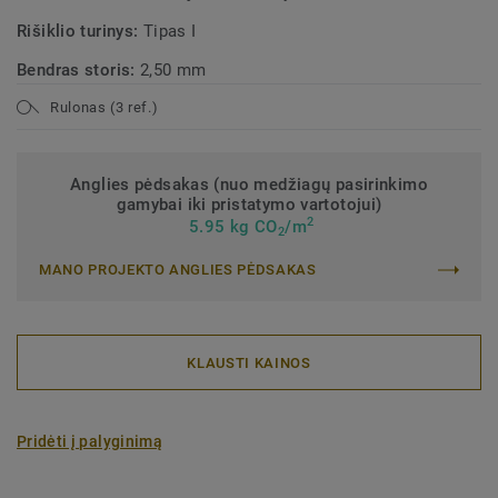
Rišiklio turinys:
Tipas I
Bendras storis:
2,50 mm
Rulonas (3 ref.)
Anglies pėdsakas (nuo medžiagų pasirinkimo
gamybai iki pristatymo vartotojui)
2
5.95 kg CO
/m
2
MANO PROJEKTO ANGLIES PĖDSAKAS
KLAUSTI KAINOS
Pridėti į palyginimą