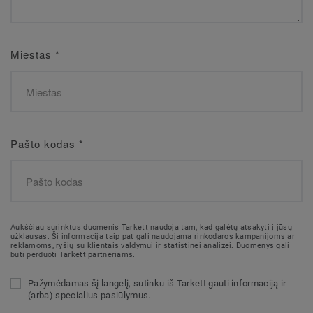
Miestas
*
Pašto kodas
*
Aukščiau surinktus duomenis Tarkett naudoja tam, kad galėtų atsakyti į jūsų
užklausas. Ši informacija taip pat gali naudojama rinkodaros kampanijoms ar
reklamoms, ryšių su klientais valdymui ir statistinei analizei. Duomenys gali
būti perduoti Tarkett partneriams.
Pažymėdamas šį langelį, sutinku iš Tarkett gauti informaciją ir
(arba) specialius pasiūlymus.