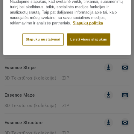
Naudojame slapukus, kad svetainė veiktų tinkamai, suasmenintų
turinį bei skelbimus, teiktų socialinės medijos funkcijas ir
Desert
analizuotų srautą. Taip pat dalijamės informacija apie tai, kaip
naudojatės mūsų svetaine, su savo socialinės medijos,
3D Tekstūros (kolekcija)
ZIP
reklamavimo ir analizės partneriais.
Slapukų politika
Essence
Slapukų nustatymai
Leisti visus slapukus
3D Tekstūros (kolekcija)
ZIP
Essence Stripe
3D Tekstūros (kolekcija)
ZIP
Essence Maze
3D Tekstūros (kolekcija)
ZIP
Essence Structure
3D Tekstūros (kolekcija)
ZIP