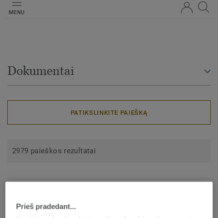
MENU
Dokumentai
PATIKSLINKITE PAIEŠKĄ
2979 paieškos rezultatai
Airmaster Classic
Prieš pradedant...
3D Tekstūros (kolekcija)
ZIP