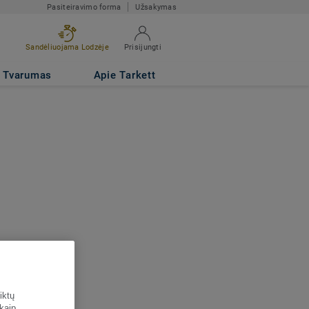
Pasiteiravimo forma
Užsakymas
Sandėliuojama Lodzėje
Prisijungti
Tvarumas
Apie Tarkett
iktų
 kaip