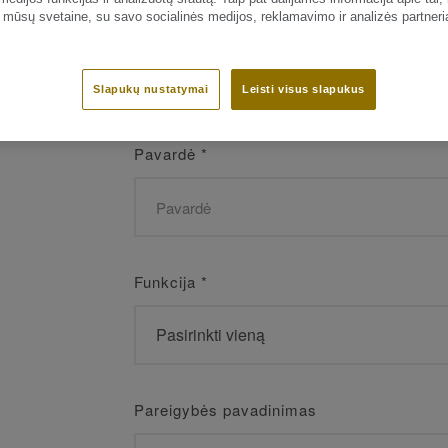
 mūsų svetaine, su savo socialinės medijos, reklamavimo ir analizės partneri
Vardas
*
Slapukų nustatymai
Leisti visus slapukus
Pavardė
*
Funkcija
*
Pareigybės pavadinimas