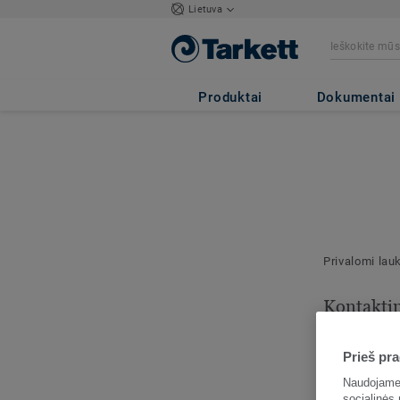
Lietuva
Produktai
Dokumentai
Privalomi lau
Kontakti
informaci
Prieš pra
Nurodykite š
kontaktą.
Naudojame 
socialinės 