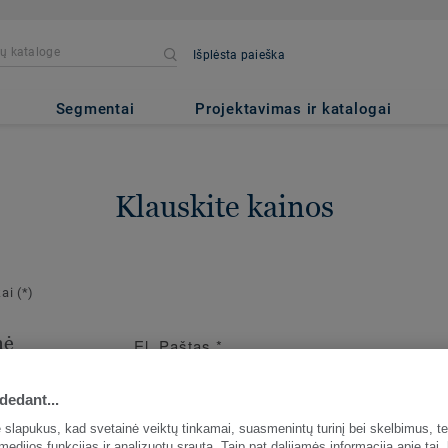
Išplėsta paieška
Segmentai
Projektavimas ir katalogai
Klauskite kainos
kai
(*)
nė
El. Paštas
*
ja
dedant...
io užsakymo
slapukus, kad svetainė veiktų tinkamai, suasmenintų turinį bei skelbimus, te
medijos funkcijas ir analizuotų srautą. Taip pat dalijamės informacija apie tai,