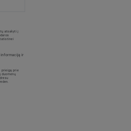
ų atsakyti į
odaros
atistinei
informaciją ir
 prieigą prie
ūsų duomenų
adresu
weden.