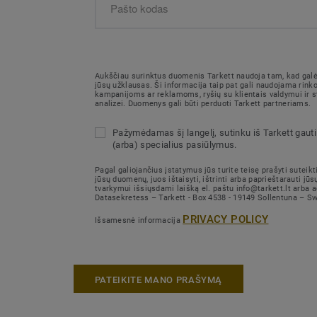
Aukščiau surinktus duomenis Tarkett naudoja tam, kad galėt
jūsų užklausas. Ši informacija taip pat gali naudojama rink
kampanijoms ar reklamoms, ryšių su klientais valdymui ir st
analizei. Duomenys gali būti perduoti Tarkett partneriams.
Pažymėdamas šį langelį, sutinku iš Tarkett gauti 
(arba) specialius pasiūlymus.
Pagal galiojančius įstatymus jūs turite teisę prašyti suteikti
jūsų duomenų, juos ištaisyti, ištrinti arba paprieštarauti j
tvarkymui išsiųsdami laišką el. paštu info@tarkett.lt arba 
Datasekretess – Tarkett - Box 4538 - 19149 Sollentuna – S
PRIVACY POLICY
Išsamesnė informacija
PATEIKITE MANO PRAŠYMĄ