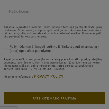
Aukščiau surinktus duomenis Tarkett naudoja tam, kad galėtų atsakyti į jūsų
užklausas. Ši informacija taip pat gali naudojama rinkodaros kampanijoms ar
reklamoms, ryšių su klientais valdymui ir statistinei analizei. Duomenys gali
būti perduoti Tarkett partneriams.
Pažymėdamas šį langelį, sutinku iš Tarkett gauti informaciją ir
(arba) specialius pasiūlymus.
Pagal galiojančius įstatymus jūs turite teisę prašyti suteikti prieigą prie jūsų
duomenų, juos ištaisyti, ištrinti arba paprieštarauti jūsų duomenų tvarkymui
išsiųsdami laišką el. paštu info@tarkett.lt arba adresu Datasekretess –
Tarkett - Box 4538 - 19149 Sollentuna – Sweden.
PRIVACY POLICY
Išsamesnė informacija
PATEIKITE MANO PRAŠYMĄ