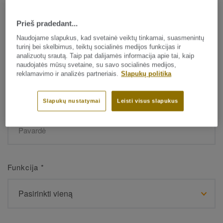
Prieš pradedant...
Vardas
*
Naudojame slapukus, kad svetainė veiktų tinkamai, suasmenintų
turinį bei skelbimus, teiktų socialinės medijos funkcijas ir
analizuotų srautą. Taip pat dalijamės informacija apie tai, kaip
naudojatės mūsų svetaine, su savo socialinės medijos,
reklamavimo ir analizės partneriais.
Slapukų politika
Slapukų nustatymai
Leisti visus slapukus
Pavardė
*
Funkcija
*