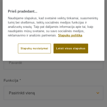
Prieš pradedant...
Vardas
*
Naudojame slapukus, kad svetainė veiktų tinkamai, suasmenintų
turinį bei skelbimus, teiktų socialinės medijos funkcijas ir
analizuotų srautą. Taip pat dalijamės informacija apie tai, kaip
naudojatės mūsų svetaine, su savo socialinės medijos,
reklamavimo ir analizės partneriais.
Slapukų politika
Slapukų nustatymai
Leisti visus slapukus
Pavardė
*
Funkcija
*