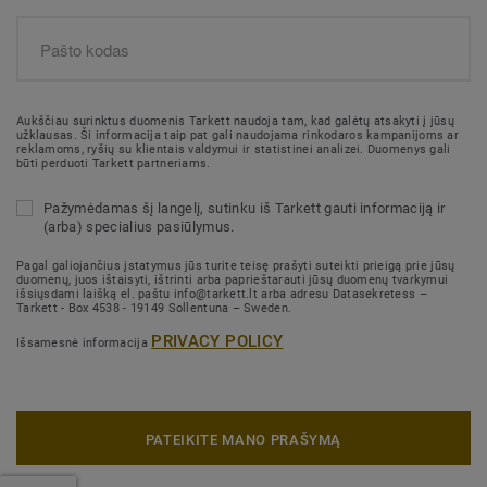
Aukščiau surinktus duomenis Tarkett naudoja tam, kad galėtų atsakyti į jūsų
užklausas. Ši informacija taip pat gali naudojama rinkodaros kampanijoms ar
reklamoms, ryšių su klientais valdymui ir statistinei analizei. Duomenys gali
būti perduoti Tarkett partneriams.
Pažymėdamas šį langelį, sutinku iš Tarkett gauti informaciją ir
(arba) specialius pasiūlymus.
Pagal galiojančius įstatymus jūs turite teisę prašyti suteikti prieigą prie jūsų
duomenų, juos ištaisyti, ištrinti arba paprieštarauti jūsų duomenų tvarkymui
išsiųsdami laišką el. paštu info@tarkett.lt arba adresu Datasekretess –
Tarkett - Box 4538 - 19149 Sollentuna – Sweden.
PRIVACY POLICY
Išsamesnė informacija
PATEIKITE MANO PRAŠYMĄ