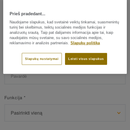
Prieš pradedant...
Vardas
*
Naudojame slapukus, kad svetainė veiktų tinkamai, suasmenintų
turinį bei skelbimus, teiktų socialinės medijos funkcijas ir
analizuotų srautą. Taip pat dalijamės informacija apie tai, kaip
naudojatės mūsų svetaine, su savo socialinės medijos,
reklamavimo ir analizės partneriais.
Slapukų politika
Slapukų nustatymai
Leisti visus slapukus
Pavardė
*
Funkcija
*