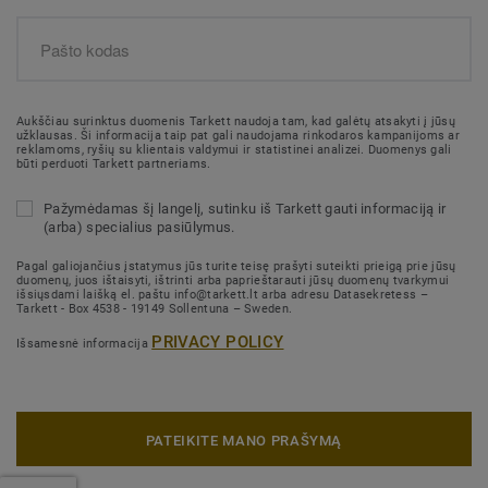
Aukščiau surinktus duomenis Tarkett naudoja tam, kad galėtų atsakyti į jūsų
užklausas. Ši informacija taip pat gali naudojama rinkodaros kampanijoms ar
reklamoms, ryšių su klientais valdymui ir statistinei analizei. Duomenys gali
būti perduoti Tarkett partneriams.
Pažymėdamas šį langelį, sutinku iš Tarkett gauti informaciją ir
(arba) specialius pasiūlymus.
Pagal galiojančius įstatymus jūs turite teisę prašyti suteikti prieigą prie jūsų
duomenų, juos ištaisyti, ištrinti arba paprieštarauti jūsų duomenų tvarkymui
išsiųsdami laišką el. paštu info@tarkett.lt arba adresu Datasekretess –
Tarkett - Box 4538 - 19149 Sollentuna – Sweden.
PRIVACY POLICY
Išsamesnė informacija
PATEIKITE MANO PRAŠYMĄ