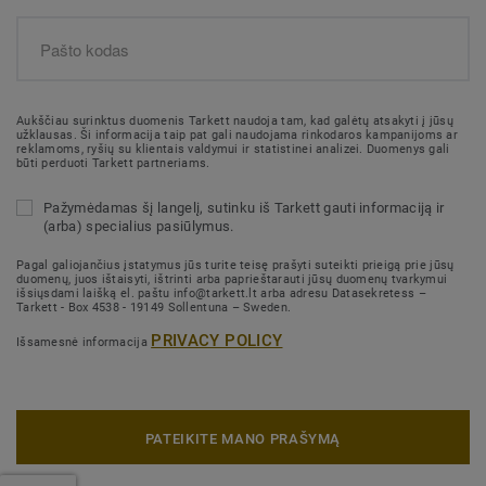
Aukščiau surinktus duomenis Tarkett naudoja tam, kad galėtų atsakyti į jūsų
užklausas. Ši informacija taip pat gali naudojama rinkodaros kampanijoms ar
reklamoms, ryšių su klientais valdymui ir statistinei analizei. Duomenys gali
būti perduoti Tarkett partneriams.
Pažymėdamas šį langelį, sutinku iš Tarkett gauti informaciją ir
(arba) specialius pasiūlymus.
Pagal galiojančius įstatymus jūs turite teisę prašyti suteikti prieigą prie jūsų
duomenų, juos ištaisyti, ištrinti arba paprieštarauti jūsų duomenų tvarkymui
išsiųsdami laišką el. paštu info@tarkett.lt arba adresu Datasekretess –
Tarkett - Box 4538 - 19149 Sollentuna – Sweden.
PRIVACY POLICY
Išsamesnė informacija
PATEIKITE MANO PRAŠYMĄ