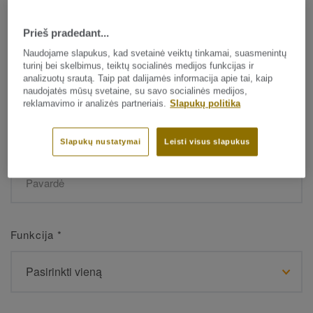
Prieš pradedant...
Vardas
*
Naudojame slapukus, kad svetainė veiktų tinkamai, suasmenintų
turinį bei skelbimus, teiktų socialinės medijos funkcijas ir
analizuotų srautą. Taip pat dalijamės informacija apie tai, kaip
naudojatės mūsų svetaine, su savo socialinės medijos,
reklamavimo ir analizės partneriais.
Slapukų politika
Slapukų nustatymai
Leisti visus slapukus
Pavardė
*
Funkcija
*