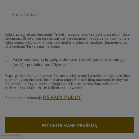
Aukščiau surinktus duomenis Tarkett naudoja tam, kad galėtų atsakyti į jūsų
užklausas. Ši informacija taip pat gali naudojama rinkodaros kampanijoms ar
reklamoms, ryšių su klientais valdymui ir statistinei analizei. Duomenys gali
būti perduoti Tarkett partneriams.
Pažymėdamas šį langelį, sutinku iš Tarkett gauti informaciją ir
(arba) specialius pasiūlymus.
Pagal galiojančius įstatymus jūs turite teisę prašyti suteikti prieigą prie jūsų
duomenų, juos ištaisyti, ištrinti arba paprieštarauti jūsų duomenų tvarkymui
išsiųsdami laišką el. paštu info@tarkett.lt arba adresu Datasekretess –
Tarkett - Box 4538 - 19149 Sollentuna – Sweden.
PRIVACY POLICY
Išsamesnė informacija
PATEIKITE MANO PRAŠYMĄ