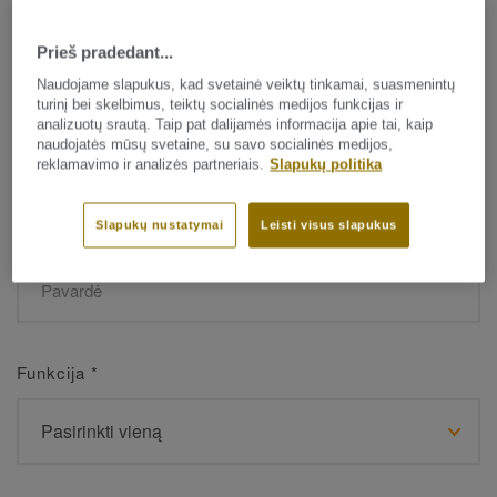
Prieš pradedant...
Vardas
*
Naudojame slapukus, kad svetainė veiktų tinkamai, suasmenintų
turinį bei skelbimus, teiktų socialinės medijos funkcijas ir
analizuotų srautą. Taip pat dalijamės informacija apie tai, kaip
naudojatės mūsų svetaine, su savo socialinės medijos,
reklamavimo ir analizės partneriais.
Slapukų politika
Slapukų nustatymai
Leisti visus slapukus
Pavardė
*
Funkcija
*