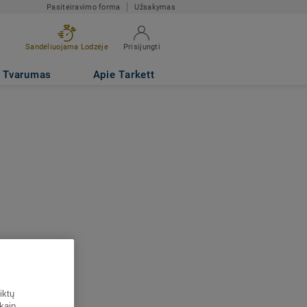
Pasiteiravimo forma
Užsakymas
Sandėliuojama Lodzėje
Prisijungti
Tvarumas
Apie Tarkett
iktų
 kaip