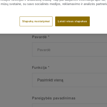
 mūsų svetaine, su savo socialinės medijos, reklamavimo ir analizės partneri
Vardas
*
Slapukų nustatymai
Leisti visus slapukus
Pavardė
*
Funkcija
*
Pareigybės pavadinimas