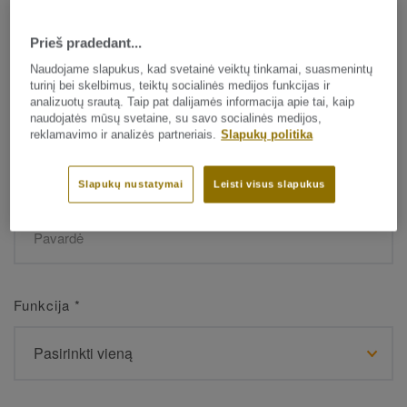
Prieš pradedant...
Vardas
*
Naudojame slapukus, kad svetainė veiktų tinkamai, suasmenintų
turinį bei skelbimus, teiktų socialinės medijos funkcijas ir
analizuotų srautą. Taip pat dalijamės informacija apie tai, kaip
naudojatės mūsų svetaine, su savo socialinės medijos,
reklamavimo ir analizės partneriais.
Slapukų politika
Slapukų nustatymai
Leisti visus slapukus
Pavardė
*
Funkcija
*