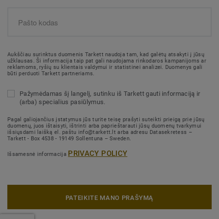
Aukščiau surinktus duomenis Tarkett naudoja tam, kad galėtų atsakyti į jūsų
užklausas. Ši informacija taip pat gali naudojama rinkodaros kampanijoms ar
reklamoms, ryšių su klientais valdymui ir statistinei analizei. Duomenys gali
būti perduoti Tarkett partneriams.
Pažymėdamas šį langelį, sutinku iš Tarkett gauti informaciją ir
(arba) specialius pasiūlymus.
Pagal galiojančius įstatymus jūs turite teisę prašyti suteikti prieigą prie jūsų
duomenų, juos ištaisyti, ištrinti arba paprieštarauti jūsų duomenų tvarkymui
išsiųsdami laišką el. paštu info@tarkett.lt arba adresu Datasekretess –
Tarkett - Box 4538 - 19149 Sollentuna – Sweden.
PRIVACY POLICY
Išsamesnė informacija
PATEIKITE MANO PRAŠYMĄ