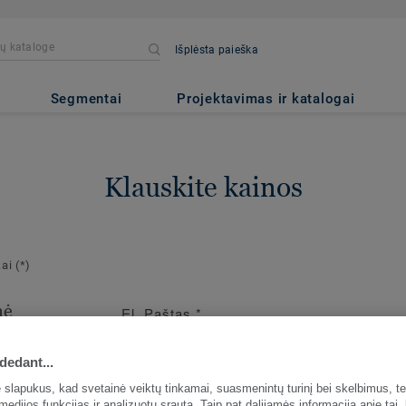
Išplėsta paieška
Segmentai
Projektavimas ir katalogai
Klauskite kainos
kai
(*)
nė
El. Paštas
*
ja
dedant...
io užsakymo
slapukus, kad svetainė veiktų tinkamai, suasmenintų turinį bei skelbimus, te
medijos funkcijas ir analizuotų srautą. Taip pat dalijamės informacija apie tai,