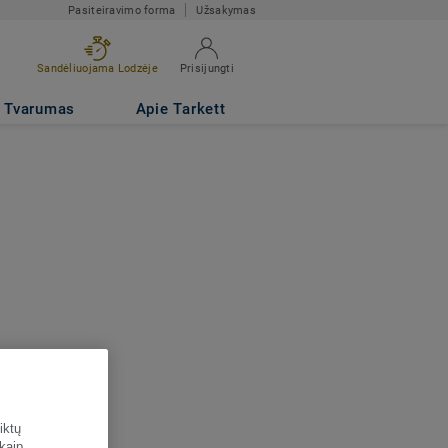
Pasiteiravimo forma
Užsakymas
Sandėliuojama Lodzėje
Prisijungti
Tvarumas
Apie Tarkett
iktų
 kaip