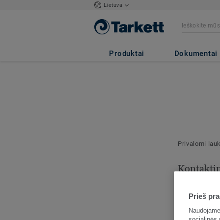
Lietuva
Produktai
Dokumentai
Privalomi lau
Kontakti
informaci
Prieš pra
Nurodykite š
kontaktą.
Naudojame 
socialinės 