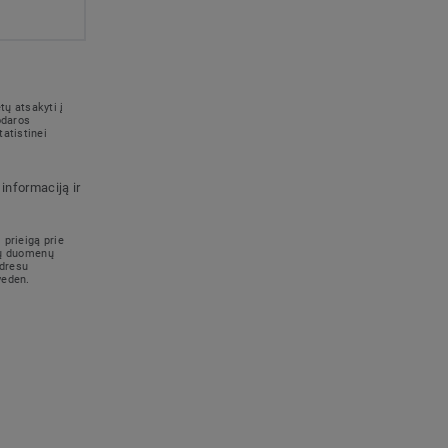
ų atsakyti į
odaros
atistinei
informaciją ir
 prieigą prie
ūsų duomenų
adresu
weden.