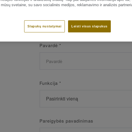
 mūsų svetaine, su savo socialinės medijos, reklamavimo ir analizės partneri
Vardas
*
Slapukų nustatymai
Leisti visus slapukus
Pavardė
*
Funkcija
*
Pareigybės pavadinimas