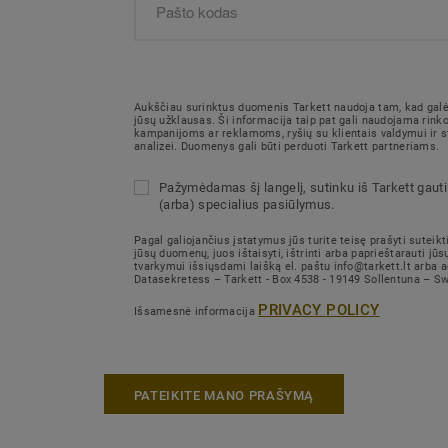
Aukščiau surinktus duomenis Tarkett naudoja tam, kad galėt
jūsų užklausas. Ši informacija taip pat gali naudojama rink
kampanijoms ar reklamoms, ryšių su klientais valdymui ir st
analizei. Duomenys gali būti perduoti Tarkett partneriams.
Pažymėdamas šį langelį, sutinku iš Tarkett gauti 
(arba) specialius pasiūlymus.
Pagal galiojančius įstatymus jūs turite teisę prašyti suteikti
jūsų duomenų, juos ištaisyti, ištrinti arba paprieštarauti j
tvarkymui išsiųsdami laišką el. paštu info@tarkett.lt arba 
Datasekretess – Tarkett - Box 4538 - 19149 Sollentuna – S
PRIVACY POLICY
Išsamesnė informacija
PATEIKITE MANO PRAŠYMĄ