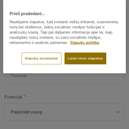
Prieš pradedant...
Vardas
*
Naudojame slapukus, kad svetainė veiktų tinkamai, suasmenintų
turinį bei skelbimus, teiktų socialinės medijos funkcijas ir
analizuotų srautą. Taip pat dalijamės informacija apie tai, kaip
naudojatės mūsų svetaine, su savo socialinės medijos,
reklamavimo ir analizės partneriais.
Slapukų politika
Slapukų nustatymai
Leisti visus slapukus
Pavardė
*
Funkcija
*