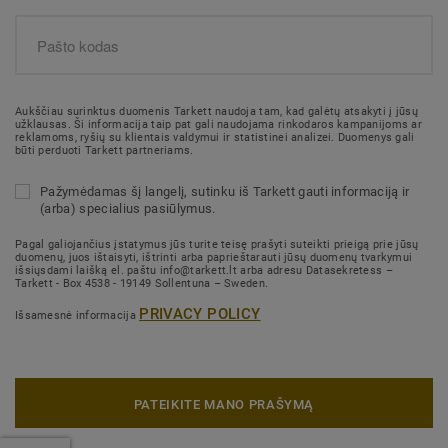
Aukščiau surinktus duomenis Tarkett naudoja tam, kad galėtų atsakyti į jūsų
užklausas. Ši informacija taip pat gali naudojama rinkodaros kampanijoms ar
reklamoms, ryšių su klientais valdymui ir statistinei analizei. Duomenys gali
būti perduoti Tarkett partneriams.
Pažymėdamas šį langelį, sutinku iš Tarkett gauti informaciją ir
(arba) specialius pasiūlymus.
Pagal galiojančius įstatymus jūs turite teisę prašyti suteikti prieigą prie jūsų
duomenų, juos ištaisyti, ištrinti arba paprieštarauti jūsų duomenų tvarkymui
išsiųsdami laišką el. paštu info@tarkett.lt arba adresu Datasekretess –
Tarkett - Box 4538 - 19149 Sollentuna – Sweden.
PRIVACY POLICY
Išsamesnė informacija
PATEIKITE MANO PRAŠYMĄ