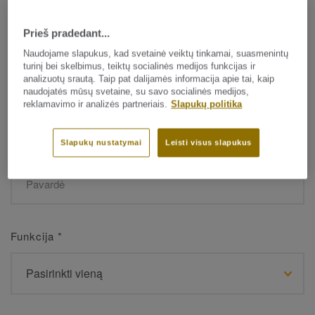
Prieš pradedant...
Vardas
*
Naudojame slapukus, kad svetainė veiktų tinkamai, suasmenintų
turinį bei skelbimus, teiktų socialinės medijos funkcijas ir
analizuotų srautą. Taip pat dalijamės informacija apie tai, kaip
naudojatės mūsų svetaine, su savo socialinės medijos,
reklamavimo ir analizės partneriais.
Slapukų politika
Slapukų nustatymai
Leisti visus slapukus
Pavardė
*
Funkcija
*