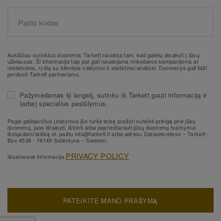
Aukščiau surinktus duomenis Tarkett naudoja tam, kad galėtų atsakyti į jūsų
užklausas. Ši informacija taip pat gali naudojama rinkodaros kampanijoms ar
reklamoms, ryšių su klientais valdymui ir statistinei analizei. Duomenys gali būti
perduoti Tarkett partneriams.
Pažymėdamas šį langelį, sutinku iš Tarkett gauti informaciją ir
(arba) specialius pasiūlymus.
Pagal galiojančius įstatymus jūs turite teisę prašyti suteikti prieigą prie jūsų
duomenų, juos ištaisyti, ištrinti arba paprieštarauti jūsų duomenų tvarkymui
išsiųsdami laišką el. paštu info@tarkett.lt arba adresu Datasekretess – Tarkett -
Box 4538 - 19149 Sollentuna – Sweden.
PRIVACY POLICY
Išsamesnė informacija
PATEIKITE MANO PRAŠYMĄ