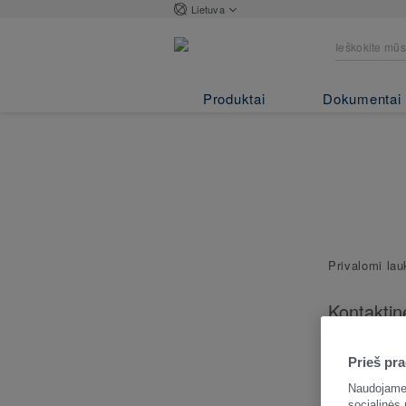
Lietuva
Produktai
Dokumentai
Privalomi la
Kontaktin
informaci
Nurodykite š
Prieš pra
kontaktą.
Naudojame 
socialinės 