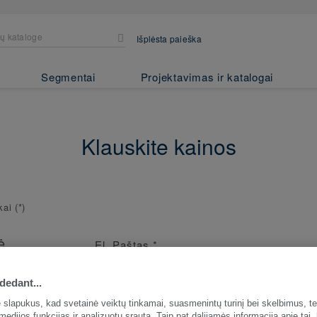
Išplėsta paieška
Segmentai
Projektavimas ir katalogai
Klauskite kainos
ukai
(*)
ė
El. Paštas
*
ja
io užsakymo
dedant...
slapukus, kad svetainė veiktų tinkamai, suasmenintų turinį bei skelbimus, te
medijos funkcijas ir analizuotų srautą. Taip pat dalijamės informacija apie tai,