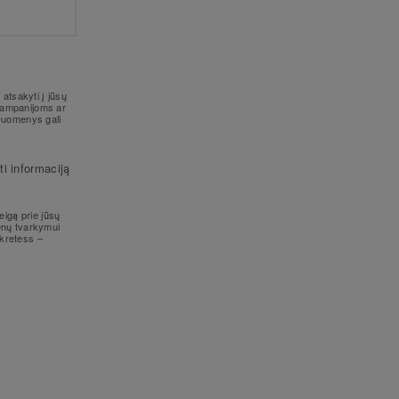
atsakyti į jūsų
 kampanijoms ar
 Duomenys gali
i informaciją
ieigą prie jūsų
menų tvarkymui
ekretess –