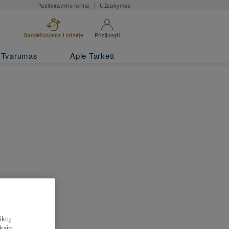
Pasiteiravimo forma
Užsakymas
Sandėliuojama Lodzėje
Prisijungti
Tvarumas
Apie Tarkett
iktų
 kaip