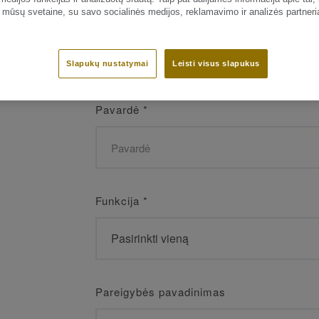
 mūsų svetaine, su savo socialinės medijos, reklamavimo ir analizės partneri
Vardas
*
Slapukų nustatymai
Leisti visus slapukus
Pavardė
*
Funkcija
*
Pareigybės pavadinimas