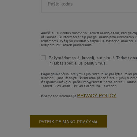
Aukščiau surinktus duomenis Tarkett naudoja tam, kad galėtų 
užklausas. Ši informacija taip pat gali naudojama rinkodaros
reklamoms, ryšių su klientais valdymui ir statistinei analizei.
būti perduoti Tarkett partneriams.
Pažymėdamas šį langelį, sutinku iš Tarkett gaut
ir (arba) specialius pasiūlymus.
Pagal galiojančius įstatymus jūs turite teisę prašyti suteikti pr
duomenų, juos ištaisyti, ištrinti arba paprieštarauti jūsų duo
išsiųsdami laišką el. paštu info@tarkett.lt arba adresu Datas
Tarkett - Box 4538 - 19149 Sollentuna – Sweden.
PRIVACY POLICY
Išsamesnė informacija
PATEIKITE MANO PRAŠYMĄ