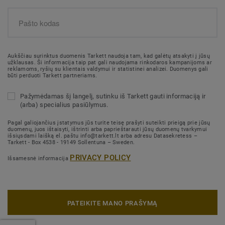
Aukščiau surinktus duomenis Tarkett naudoja tam, kad galėtų atsakyti į jūsų
užklausas. Ši informacija taip pat gali naudojama rinkodaros kampanijoms ar
reklamoms, ryšių su klientais valdymui ir statistinei analizei. Duomenys gali
būti perduoti Tarkett partneriams.
Pažymėdamas šį langelį, sutinku iš Tarkett gauti informaciją ir
(arba) specialius pasiūlymus.
Pagal galiojančius įstatymus jūs turite teisę prašyti suteikti prieigą prie jūsų
duomenų, juos ištaisyti, ištrinti arba paprieštarauti jūsų duomenų tvarkymui
išsiųsdami laišką el. paštu info@tarkett.lt arba adresu Datasekretess –
Tarkett - Box 4538 - 19149 Sollentuna – Sweden.
PRIVACY POLICY
Išsamesnė informacija
PATEIKITE MANO PRAŠYMĄ