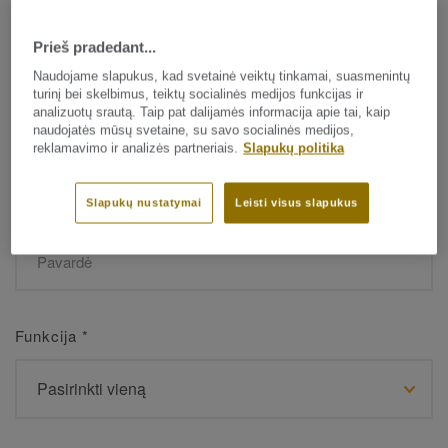
Prieš pradedant...
Vardas
*
Naudojame slapukus, kad svetainė veiktų tinkamai, suasmenintų
turinį bei skelbimus, teiktų socialinės medijos funkcijas ir
analizuotų srautą. Taip pat dalijamės informacija apie tai, kaip
naudojatės mūsų svetaine, su savo socialinės medijos,
reklamavimo ir analizės partneriais.
Slapukų politika
Slapukų nustatymai
Leisti visus slapukus
Pavardė
*
Funkcija
*