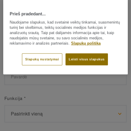
Prieš pradedant...
Vardas
*
Naudojame slapukus, kad svetainė veiktų tinkamai, suasmenintų
turinį bei skelbimus, teiktų socialinės medijos funkcijas ir
analizuotų srautą. Taip pat dalijamės informacija apie tai, kaip
naudojatės mūsų svetaine, su savo socialinės medijos,
reklamavimo ir analizės partneriais.
Slapukų politika
Slapukų nustatymai
Leisti visus slapukus
Pavardė
*
Funkcija
*