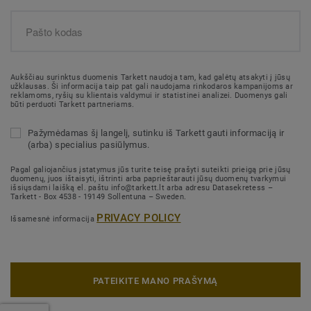
Aukščiau surinktus duomenis Tarkett naudoja tam, kad galėtų atsakyti į jūsų
užklausas. Ši informacija taip pat gali naudojama rinkodaros kampanijoms ar
reklamoms, ryšių su klientais valdymui ir statistinei analizei. Duomenys gali
būti perduoti Tarkett partneriams.
Pažymėdamas šį langelį, sutinku iš Tarkett gauti informaciją ir
(arba) specialius pasiūlymus.
Pagal galiojančius įstatymus jūs turite teisę prašyti suteikti prieigą prie jūsų
duomenų, juos ištaisyti, ištrinti arba paprieštarauti jūsų duomenų tvarkymui
išsiųsdami laišką el. paštu info@tarkett.lt arba adresu Datasekretess –
Tarkett - Box 4538 - 19149 Sollentuna – Sweden.
PRIVACY POLICY
Išsamesnė informacija
PATEIKITE MANO PRAŠYMĄ