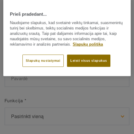
Prieš pradedant...
Vardas
*
Naudojame slapukus, kad svetainė veiktų tinkamai, suasmenintų
turinį bei skelbimus, teiktų socialinės medijos funkcijas ir
analizuotų srautą. Taip pat dalijamės informacija apie tai, kaip
naudojatės mūsų svetaine, su savo socialinės medijos,
reklamavimo ir analizės partneriais.
Slapukų politika
Slapukų nustatymai
Leisti visus slapukus
Pavardė
*
Funkcija
*