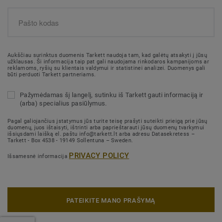
Aukščiau surinktus duomenis Tarkett naudoja tam, kad galėtų atsakyti į jūsų
užklausas. Ši informacija taip pat gali naudojama rinkodaros kampanijoms ar
reklamoms, ryšių su klientais valdymui ir statistinei analizei. Duomenys gali
būti perduoti Tarkett partneriams.
Pažymėdamas šį langelį, sutinku iš Tarkett gauti informaciją ir
(arba) specialius pasiūlymus.
Pagal galiojančius įstatymus jūs turite teisę prašyti suteikti prieigą prie jūsų
duomenų, juos ištaisyti, ištrinti arba paprieštarauti jūsų duomenų tvarkymui
išsiųsdami laišką el. paštu info@tarkett.lt arba adresu Datasekretess –
Tarkett - Box 4538 - 19149 Sollentuna – Sweden.
PRIVACY POLICY
Išsamesnė informacija
PATEIKITE MANO PRAŠYMĄ