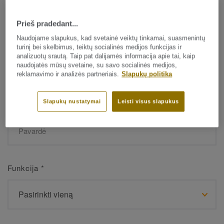
Prieš pradedant...
Vardas
*
Naudojame slapukus, kad svetainė veiktų tinkamai, suasmenintų
turinį bei skelbimus, teiktų socialinės medijos funkcijas ir
analizuotų srautą. Taip pat dalijamės informacija apie tai, kaip
naudojatės mūsų svetaine, su savo socialinės medijos,
reklamavimo ir analizės partneriais.
Slapukų politika
Slapukų nustatymai
Leisti visus slapukus
Pavardė
*
Funkcija
*