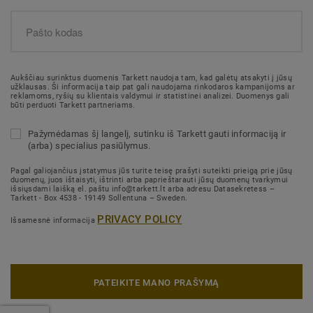
Aukščiau surinktus duomenis Tarkett naudoja tam, kad galėtų atsakyti į jūsų
užklausas. Ši informacija taip pat gali naudojama rinkodaros kampanijoms ar
reklamoms, ryšių su klientais valdymui ir statistinei analizei. Duomenys gali
būti perduoti Tarkett partneriams.
Pažymėdamas šį langelį, sutinku iš Tarkett gauti informaciją ir
(arba) specialius pasiūlymus.
Pagal galiojančius įstatymus jūs turite teisę prašyti suteikti prieigą prie jūsų
duomenų, juos ištaisyti, ištrinti arba paprieštarauti jūsų duomenų tvarkymui
išsiųsdami laišką el. paštu info@tarkett.lt arba adresu Datasekretess –
Tarkett - Box 4538 - 19149 Sollentuna – Sweden.
PRIVACY POLICY
Išsamesnė informacija
PATEIKITE MANO PRAŠYMĄ