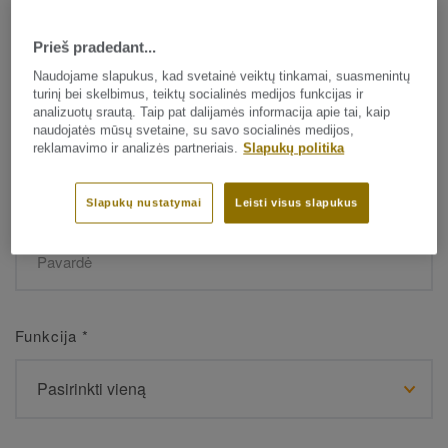
Prieš pradedant...
Vardas
*
Naudojame slapukus, kad svetainė veiktų tinkamai, suasmenintų
turinį bei skelbimus, teiktų socialinės medijos funkcijas ir
analizuotų srautą. Taip pat dalijamės informacija apie tai, kaip
naudojatės mūsų svetaine, su savo socialinės medijos,
reklamavimo ir analizės partneriais.
Slapukų politika
Slapukų nustatymai
Leisti visus slapukus
Pavardė
*
Funkcija
*