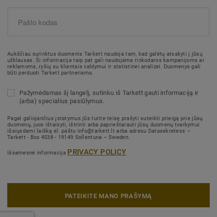
Aukščiau surinktus duomenis Tarkett naudoja tam, kad galėtų atsakyti į jūsų
užklausas. Ši informacija taip pat gali naudojama rinkodaros kampanijoms ar
reklamoms, ryšių su klientais valdymui ir statistinei analizei. Duomenys gali
būti perduoti Tarkett partneriams.
Pažymėdamas šį langelį, sutinku iš Tarkett gauti informaciją ir
(arba) specialius pasiūlymus.
Pagal galiojančius įstatymus jūs turite teisę prašyti suteikti prieigą prie jūsų
duomenų, juos ištaisyti, ištrinti arba paprieštarauti jūsų duomenų tvarkymui
išsiųsdami laišką el. paštu info@tarkett.lt arba adresu Datasekretess –
Tarkett - Box 4538 - 19149 Sollentuna – Sweden.
PRIVACY POLICY
Išsamesnė informacija
PATEIKITE MANO PRAŠYMĄ