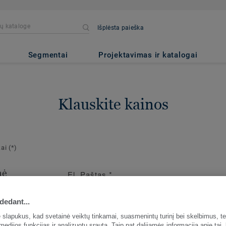
Išplėsta paieška
Segmentai
Projektavimas ir katalogai
Klauskite kainos
kai
(*)
nė
El. Paštas
*
ja
dedant...
io užsakymo
slapukus, kad svetainė veiktų tinkamai, suasmenintų turinį bei skelbimus, te
medijos funkcijas ir analizuotų srautą. Taip pat dalijamės informacija apie tai,