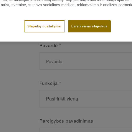
 mūsų svetaine, su savo socialinės medijos, reklamavimo ir analizės partneri
Vardas
*
Slapukų nustatymai
Leisti visus slapukus
Pavardė
*
Funkcija
*
Pareigybės pavadinimas