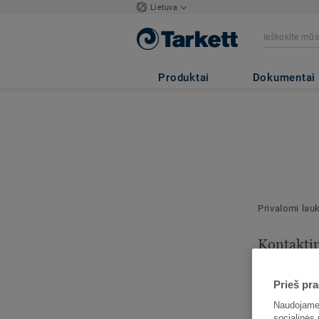
Lietuva
Produktai
Dokumentai
Privalomi lau
Kontakti
informaci
Prieš pra
Nurodykite š
kontaktą.
Naudojame 
socialinės 