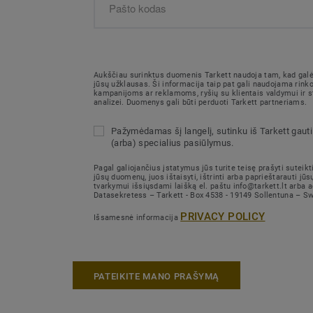
Aukščiau surinktus duomenis Tarkett naudoja tam, kad galėt
jūsų užklausas. Ši informacija taip pat gali naudojama rink
kampanijoms ar reklamoms, ryšių su klientais valdymui ir st
analizei. Duomenys gali būti perduoti Tarkett partneriams.
Pažymėdamas šį langelį, sutinku iš Tarkett gauti 
(arba) specialius pasiūlymus.
Pagal galiojančius įstatymus jūs turite teisę prašyti suteikti
jūsų duomenų, juos ištaisyti, ištrinti arba paprieštarauti j
tvarkymui išsiųsdami laišką el. paštu info@tarkett.lt arba 
Datasekretess – Tarkett - Box 4538 - 19149 Sollentuna – S
PRIVACY POLICY
Išsamesnė informacija
PATEIKITE MANO PRAŠYMĄ