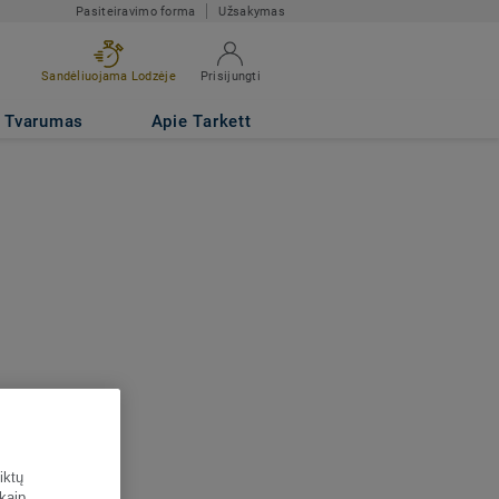
Pasiteiravimo forma
Užsakymas
Sandėliuojama Lodzėje
Prisijungti
Tvarumas
Apie Tarkett
iktų
 kaip