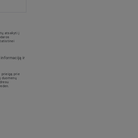
ų atsakyti į
odaros
atistinei
informaciją ir
 prieigą prie
ūsų duomenų
adresu
weden.