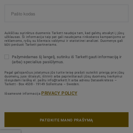
Aukščiau surinktus duomenis Tarkett naudoja tam, kad galėtų atsakyti į jūsų
užklausas. Ši informacija taip pat gali naudojama rinkodaros kampanijoms ar
reklamoms, ryšių su klientais valdymui ir statistinei analizei. Duomenys gali
būti perduoti Tarkett partneriams.
Pažymėdamas šį langelį, sutinku iš Tarkett gauti informaciją ir
(arba) specialius pasiūlymus.
Pagal galiojančius įstatymus jūs turite teisę prašyti suteikti prieigą prie jūsų
duomenų, juos ištaisyti, ištrinti arba paprieštarauti jūsų duomenų tvarkymui
išsiųsdami laišką el. paštu info@tarkett.lt arba adresu Datasekretess –
Tarkett - Box 4538 - 19149 Sollentuna – Sweden.
PRIVACY POLICY
Išsamesnė informacija
PATEIKITE MANO PRAŠYMĄ