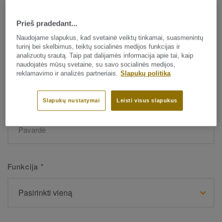
Prieš pradedant...
Vardas
*
Naudojame slapukus, kad svetainė veiktų tinkamai, suasmenintų
turinį bei skelbimus, teiktų socialinės medijos funkcijas ir
analizuotų srautą. Taip pat dalijamės informacija apie tai, kaip
naudojatės mūsų svetaine, su savo socialinės medijos,
reklamavimo ir analizės partneriais.
Slapukų politika
Slapukų nustatymai
Leisti visus slapukus
Pavardė
*
Funkcija
*