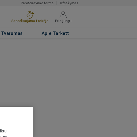
Pasiteiravimo forma
Užsakymas
Sandėliuojama Lodzėje
Prisijungti
Tvarumas
Apie Tarkett
iktų
 kaip