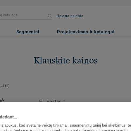
Išplėsta paieška
Segmentai
Projektavimas ir katalogai
Klauskite kainos
kai
(*)
nė
El. Paštas
*
ja
dedant...
io užsakymo
slapukus, kad svetainė veiktų tinkamai, suasmenintų turinį bei skelbimus, te
medijos funkcijas ir analizuotų srautą. Taip pat dalijamės informacija apie tai,