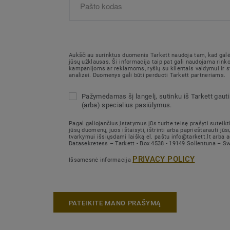
Aukščiau surinktus duomenis Tarkett naudoja tam, kad galėt
jūsų užklausas. Ši informacija taip pat gali naudojama rink
kampanijoms ar reklamoms, ryšių su klientais valdymui ir st
analizei. Duomenys gali būti perduoti Tarkett partneriams.
Pažymėdamas šį langelį, sutinku iš Tarkett gauti 
(arba) specialius pasiūlymus.
Pagal galiojančius įstatymus jūs turite teisę prašyti suteikti
jūsų duomenų, juos ištaisyti, ištrinti arba paprieštarauti j
tvarkymui išsiųsdami laišką el. paštu info@tarkett.lt arba 
Datasekretess – Tarkett - Box 4538 - 19149 Sollentuna – S
PRIVACY POLICY
Išsamesnė informacija
PATEIKITE MANO PRAŠYMĄ