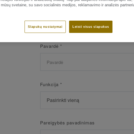
 mūsų svetaine, su savo socialinės medijos, reklamavimo ir analizės partneri
Vardas
*
Slapukų nustatymai
Leisti visus slapukus
Pavardė
*
Funkcija
*
Pareigybės pavadinimas