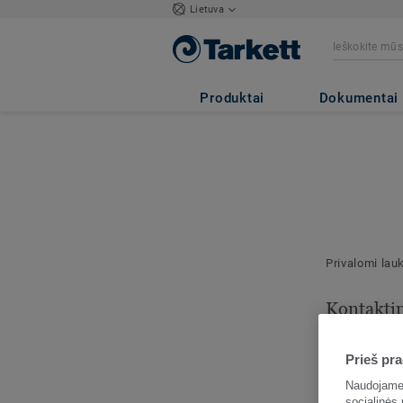
Lietuva
Produktai
Dokumentai
Privalomi lau
Kontakti
informaci
Prieš pra
Nurodykite š
kontaktą.
Naudojame 
socialinės 