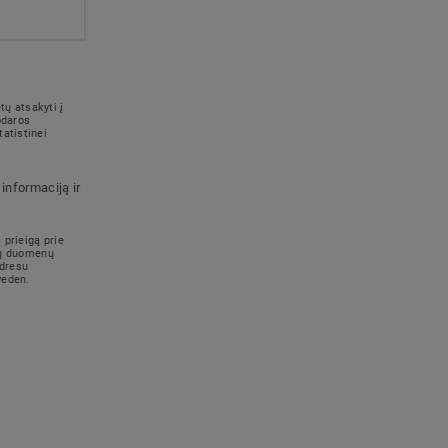
ų atsakyti į
odaros
atistinei
informaciją ir
 prieigą prie
ūsų duomenų
adresu
weden.