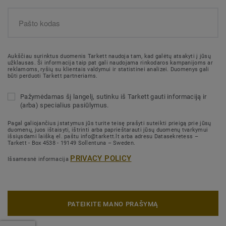
Aukščiau surinktus duomenis Tarkett naudoja tam, kad galėtų atsakyti į jūsų
užklausas. Ši informacija taip pat gali naudojama rinkodaros kampanijoms ar
reklamoms, ryšių su klientais valdymui ir statistinei analizei. Duomenys gali
būti perduoti Tarkett partneriams.
Pažymėdamas šį langelį, sutinku iš Tarkett gauti informaciją ir
(arba) specialius pasiūlymus.
Pagal galiojančius įstatymus jūs turite teisę prašyti suteikti prieigą prie jūsų
duomenų, juos ištaisyti, ištrinti arba paprieštarauti jūsų duomenų tvarkymui
išsiųsdami laišką el. paštu info@tarkett.lt arba adresu Datasekretess –
Tarkett - Box 4538 - 19149 Sollentuna – Sweden.
PRIVACY POLICY
Išsamesnė informacija
PATEIKITE MANO PRAŠYMĄ