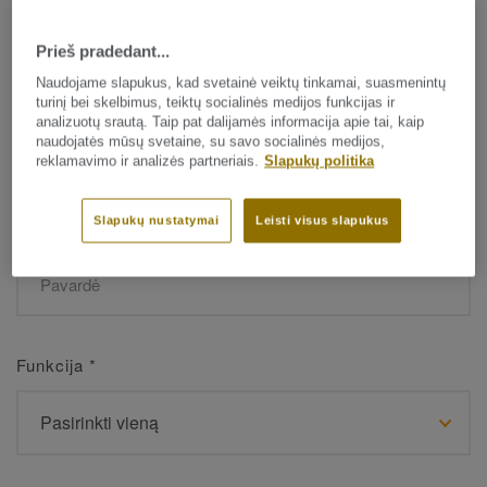
Prieš pradedant...
Vardas
*
Naudojame slapukus, kad svetainė veiktų tinkamai, suasmenintų
turinį bei skelbimus, teiktų socialinės medijos funkcijas ir
analizuotų srautą. Taip pat dalijamės informacija apie tai, kaip
naudojatės mūsų svetaine, su savo socialinės medijos,
reklamavimo ir analizės partneriais.
Slapukų politika
Slapukų nustatymai
Leisti visus slapukus
Pavardė
*
Funkcija
*