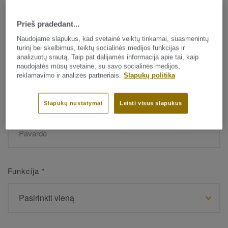
Prieš pradedant...
Vardas
*
Naudojame slapukus, kad svetainė veiktų tinkamai, suasmenintų
turinį bei skelbimus, teiktų socialinės medijos funkcijas ir
analizuotų srautą. Taip pat dalijamės informacija apie tai, kaip
naudojatės mūsų svetaine, su savo socialinės medijos,
reklamavimo ir analizės partneriais.
Slapukų politika
Slapukų nustatymai
Leisti visus slapukus
Pavardė
*
Funkcija
*