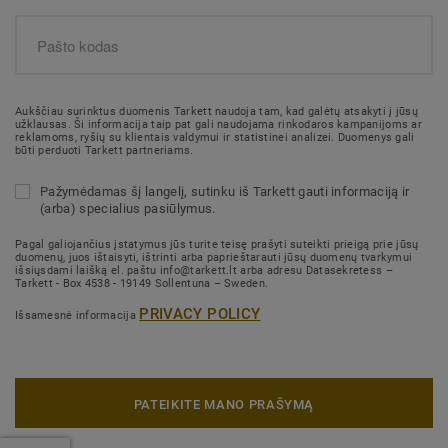
Aukščiau surinktus duomenis Tarkett naudoja tam, kad galėtų atsakyti į jūsų
užklausas. Ši informacija taip pat gali naudojama rinkodaros kampanijoms ar
reklamoms, ryšių su klientais valdymui ir statistinei analizei. Duomenys gali
būti perduoti Tarkett partneriams.
Pažymėdamas šį langelį, sutinku iš Tarkett gauti informaciją ir
(arba) specialius pasiūlymus.
Pagal galiojančius įstatymus jūs turite teisę prašyti suteikti prieigą prie jūsų
duomenų, juos ištaisyti, ištrinti arba paprieštarauti jūsų duomenų tvarkymui
išsiųsdami laišką el. paštu info@tarkett.lt arba adresu Datasekretess –
Tarkett - Box 4538 - 19149 Sollentuna – Sweden.
PRIVACY POLICY
Išsamesnė informacija
PATEIKITE MANO PRAŠYMĄ