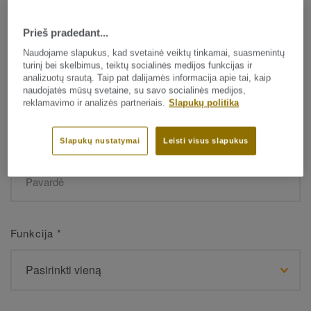
Prieš pradedant...
Vardas
*
Naudojame slapukus, kad svetainė veiktų tinkamai, suasmenintų
turinį bei skelbimus, teiktų socialinės medijos funkcijas ir
analizuotų srautą. Taip pat dalijamės informacija apie tai, kaip
naudojatės mūsų svetaine, su savo socialinės medijos,
reklamavimo ir analizės partneriais.
Slapukų politika
Slapukų nustatymai
Leisti visus slapukus
Pavardė
*
Funkcija
*