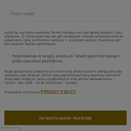
Aukščiau surinktus duomenis Tarkett naudoja tam, kad galėtų atsakyti į jūsų
užklausas. Ši informacija taip pat gali naudojama rinkodaros kampanijoms ar
reklamoms, ryšių su klientais valdymui ir statistinei analizei. Duomenys gali
būti perduoti Tarkett partneriams.
Pažymėdamas šį langelį, sutinku iš Tarkett gauti informaciją ir
(arba) specialius pasiūlymus.
Pagal galiojančius įstatymus jūs turite teisę prašyti suteikti prieigą prie jūsų
duomenų, juos ištaisyti, ištrinti arba paprieštarauti jūsų duomenų tvarkymui
išsiųsdami laišką el. paštu info@tarkett.lt arba adresu Datasekretess –
Tarkett - Box 4538 - 19149 Sollentuna – Sweden.
PRIVACY POLICY
Išsamesnė informacija
PATEIKITE MANO PRAŠYMĄ