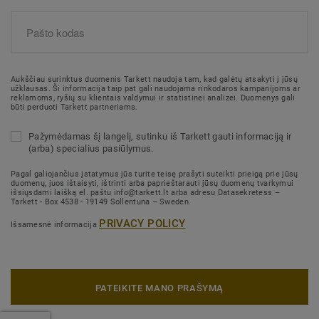
Aukščiau surinktus duomenis Tarkett naudoja tam, kad galėtų atsakyti į jūsų
užklausas. Ši informacija taip pat gali naudojama rinkodaros kampanijoms ar
reklamoms, ryšių su klientais valdymui ir statistinei analizei. Duomenys gali
būti perduoti Tarkett partneriams.
Pažymėdamas šį langelį, sutinku iš Tarkett gauti informaciją ir
(arba) specialius pasiūlymus.
Pagal galiojančius įstatymus jūs turite teisę prašyti suteikti prieigą prie jūsų
duomenų, juos ištaisyti, ištrinti arba paprieštarauti jūsų duomenų tvarkymui
išsiųsdami laišką el. paštu info@tarkett.lt arba adresu Datasekretess –
Tarkett - Box 4538 - 19149 Sollentuna – Sweden.
PRIVACY POLICY
Išsamesnė informacija
PATEIKITE MANO PRAŠYMĄ