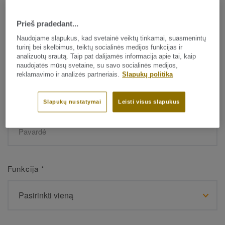
Prieš pradedant...
Vardas
*
Naudojame slapukus, kad svetainė veiktų tinkamai, suasmenintų
turinį bei skelbimus, teiktų socialinės medijos funkcijas ir
analizuotų srautą. Taip pat dalijamės informacija apie tai, kaip
naudojatės mūsų svetaine, su savo socialinės medijos,
reklamavimo ir analizės partneriais.
Slapukų politika
Slapukų nustatymai
Leisti visus slapukus
Pavardė
*
Funkcija
*