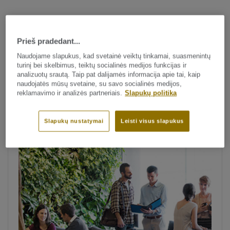
Mokymosi erdvių
Prieš pradedant...
projektavimas
Naudojame slapukus, kad svetainė veiktų tinkamai, suasmenintų
turinį bei skelbimus, teiktų socialinės medijos funkcijas ir
analizuotų srautą. Taip pat dalijamės informacija apie tai, kaip
naudojatės mūsų svetaine, su savo socialinės medijos,
reklamavimo ir analizės partneriais.
Slapukų politika
Slapukų nustatymai
Leisti visus slapukus