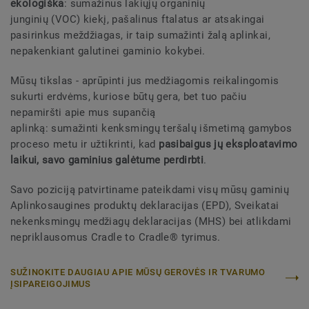
ekologiška
: sumažinus lakiųjų organinių
junginių
(VOC) kiekį, pašalinus ftalatus ar atsakingai
pasirinkus meždžiagas, ir taip sumažinti žalą aplinkai,
nepakenkiant galutinei gaminio kokybei.
Mūsų tikslas - aprūpinti jus medžiagomis reikalingomis
sukurti erdvėms, kuriose būtų gera, bet tuo pačiu
nepamiršti apie mus supančią
aplinką: sumažinti kenksmingų teršalų išmetimą gamybos
proceso metu ir užtikrinti, kad
pasibaigus jų eksploatavimo
laikui, savo gaminius galėtume perdirbti
.
Savo poziciją patvirtiname pateikdami visų mūsų gaminių
Aplinkosaugines produktų deklaracijas (EPD), Sveikatai
nekenksmingų medžiagų deklaracijas (MHS) bei atlikdami
nepriklausomus Cradle to Cradle® tyrimus.
SUŽINOKITE DAUGIAU APIE MŪSŲ GEROVĖS IR TVARUMO
ĮSIPAREIGOJIMUS