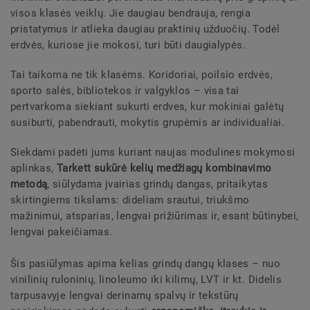
visos klasės veiklų. Jie daugiau bendrauja, rengia
pristatymus ir atlieka daugiau praktinių užduočių. Todėl
erdvės, kuriose jie mokosi, turi būti daugialypės.
Tai taikoma ne tik klasėms. Koridoriai, poilsio erdvės,
sporto salės, bibliotekos ir valgyklos – visa tai
pertvarkoma siekiant sukurti erdves, kur mokiniai galėtų
susiburti, pabendrauti, mokytis grupėmis ar individualiai.
Siekdami padėti jums kuriant naujas modulines mokymosi
aplinkas,
Tarkett sukūrė kelių medžiagų kombinavimo
metodą
, siūlydama įvairias grindų dangas, pritaikytas
skirtingiems tikslams: dideliam srautui, triukšmo
mažinimui, atsparias, lengvai prižiūrimas ir, esant būtinybei,
lengvai pakeičiamas.
Šis pasiūlymas apima kelias grindų dangų klases – nuo
vinilinių ruloninių, linoleumo iki kilimų, LVT ir kt. Didelis
tarpusavyje lengvai derinamų spalvų ir tekstūrų