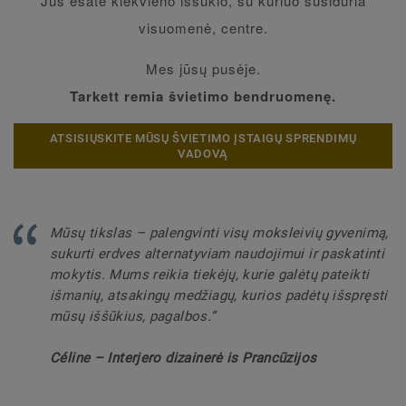
Jūs esate kiekvieno iššūkio, su kuriuo susiduria
visuomenė, centre.
Mes jūsų pusėje.
Tarkett remia švietimo bendruomenę.
ATSISIŲSKITE MŪSŲ ŠVIETIMO ĮSTAIGŲ SPRENDIMŲ
VADOVĄ
Mūsų tikslas – palengvinti visų moksleivių gyvenimą,
sukurti erdves alternatyviam naudojimui ir paskatinti
mokytis. Mums reikia tiekėjų, kurie galėtų pateikti
išmanių, atsakingų medžiagų, kurios padėtų išspręsti
mūsų iššūkius, pagalbos.”
Céline – Interjero dizainerė is Prancūzijos