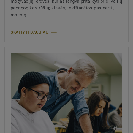
motyvaciją; erdvės, kurias lengva pritaikyti prie įvairių
pedagogikos rūšių; klasės, leidžiančios pasinerti į
mokslą.
SKAITYTI DAUGIAU