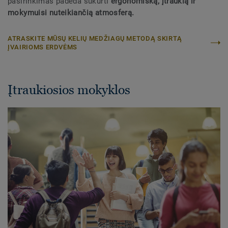
pasirinkimas padeda sukurti
ergonomišką, įtraukią ir
mokymuisi nuteikiančią atmosferą.
ATRASKITE MŪSŲ KELIŲ MEDŽIAGŲ METODĄ SKIRTĄ
ĮVAIRIOMS ERDVĖMS
Įtraukiosios mokyklos