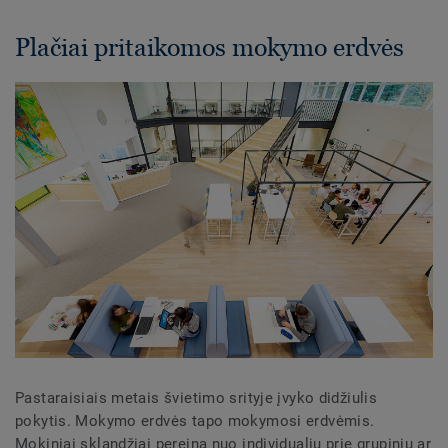
Plačiai pritaikomos mokymo erdvės
Pastaraisiais metais švietimo srityje įvyko didžiulis
pokytis. Mokymo erdvės tapo mokymosi erdvėmis.
Mokiniai sklandžiai pereina nuo individualių prie grupinių ar