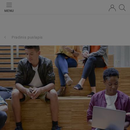
MENU
Pradinis puslapis