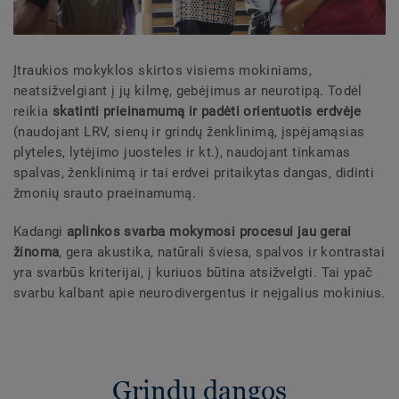
Įtraukios mokyklos skirtos visiems mokiniams,
neatsižvelgiant į jų kilmę, gebėjimus ar neurotipą. Todėl
reikia
skatinti prieinamumą ir padėti orientuotis erdvėje
(naudojant LRV, sienų ir grindų ženklinimą, įspėjamąsias
plyteles, lytėjimo juosteles ir kt.), naudojant tinkamas
spalvas, ženklinimą ir tai erdvei pritaikytas dangas, didinti
žmonių srauto praeinamumą.
Kadangi
aplinkos svarba mokymosi procesui jau gerai
žinoma
, gera akustika, natūrali šviesa, spalvos ir kontrastai
yra svarbūs kriterijai, į kuriuos būtina atsižvelgti. Tai ypač
svarbu kalbant apie neurodivergentus ir neįgalius mokinius.
Grindų dangos