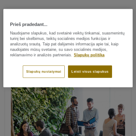
Mokymosi erdvių
Prieš pradedant...
projektavimas
Naudojame slapukus, kad svetainė veiktų tinkamai, suasmenintų
turinį bei skelbimus, teiktų socialinės medijos funkcijas ir
analizuotų srautą. Taip pat dalijamės informacija apie tai, kaip
naudojatės mūsų svetaine, su savo socialinės medijos,
reklamavimo ir analizės partneriais.
Slapukų politika
Slapukų nustatymai
Leisti visus slapukus