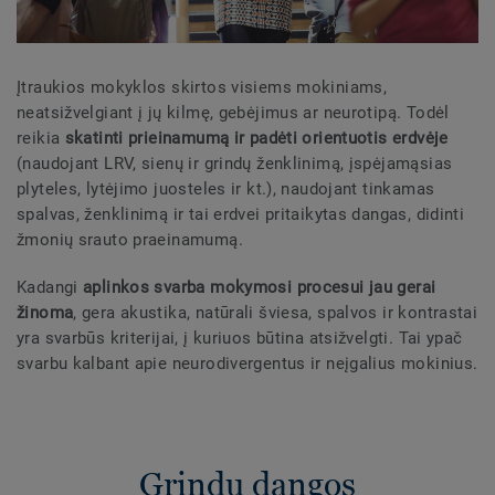
Įtraukios mokyklos skirtos visiems mokiniams,
neatsižvelgiant į jų kilmę, gebėjimus ar neurotipą. Todėl
reikia
skatinti prieinamumą ir padėti orientuotis erdvėje
(naudojant LRV, sienų ir grindų ženklinimą, įspėjamąsias
plyteles, lytėjimo juosteles ir kt.), naudojant tinkamas
spalvas, ženklinimą ir tai erdvei pritaikytas dangas, didinti
žmonių srauto praeinamumą.
Kadangi
aplinkos svarba mokymosi procesui jau gerai
žinoma
, gera akustika, natūrali šviesa, spalvos ir kontrastai
yra svarbūs kriterijai, į kuriuos būtina atsižvelgti. Tai ypač
svarbu kalbant apie neurodivergentus ir neįgalius mokinius.
Grindų dangos