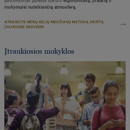
pasirinkimas padeda sukurti
ergonomišką, įtraukią ir
mokymuisi nuteikiančią atmosferą.
ATRASKITE MŪSŲ KELIŲ MEDŽIAGŲ METODĄ SKIRTĄ
ĮVAIRIOMS ERDVĖMS
Įtraukiosios mokyklos