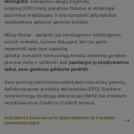
ekologiška
: sumažinus lakiųjų organinių
junginių
(VOC) kiekį, pašalinus ftalatus ar atsakingai
pasirinkus meždžiagas, ir taip sumažinti žalą aplinkai,
nepakenkiant galutinei gaminio kokybei.
Mūsų tikslas - aprūpinti jus medžiagomis reikalingomis
sukurti erdvėms, kuriose būtų gera, bet tuo pačiu
nepamiršti apie mus supančią
aplinką: sumažinti kenksmingų teršalų išmetimą gamybos
proceso metu ir užtikrinti, kad
pasibaigus jų eksploatavimo
laikui, savo gaminius galėtume perdirbti
.
Savo poziciją patvirtiname pateikdami visų mūsų gaminių
Aplinkosaugines produktų deklaracijas (EPD), Sveikatai
nekenksmingų medžiagų deklaracijas (MHS) bei atlikdami
nepriklausomus Cradle to Cradle® tyrimus.
SUŽINOKITE DAUGIAU APIE MŪSŲ GEROVĖS IR TVARUMO
ĮSIPAREIGOJIMUS