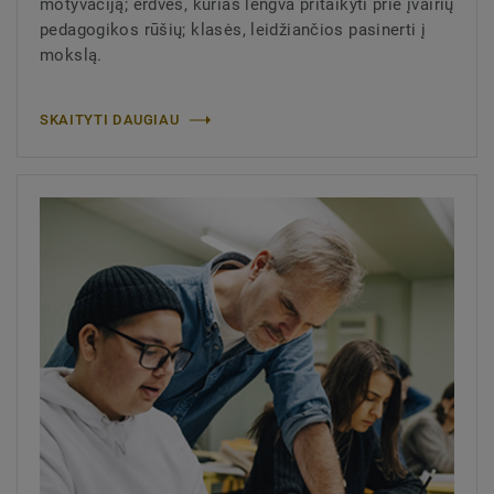
motyvaciją; erdvės, kurias lengva pritaikyti prie įvairių
pedagogikos rūšių; klasės, leidžiančios pasinerti į
mokslą.
SKAITYTI DAUGIAU