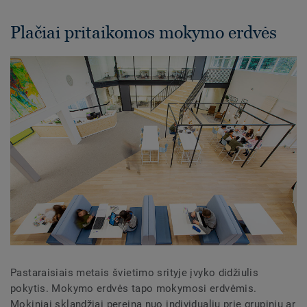
Plačiai pritaikomos mokymo erdvės
Pastaraisiais metais švietimo srityje įvyko didžiulis
pokytis. Mokymo erdvės tapo mokymosi erdvėmis.
Mokiniai sklandžiai pereina nuo individualių prie grupinių ar