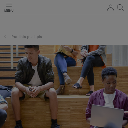
MENU
Pradinis puslapis