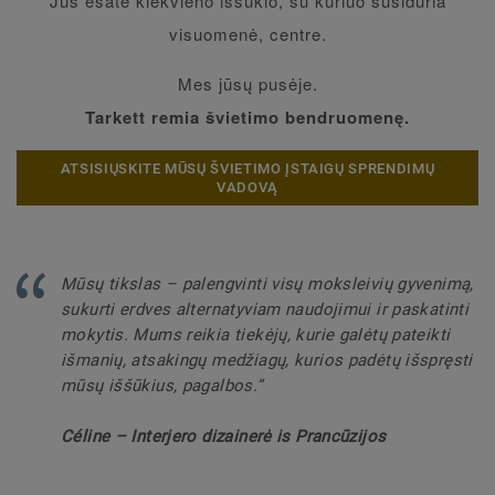
Jūs esate kiekvieno iššūkio, su kuriuo susiduria
visuomenė, centre.
Mes jūsų pusėje.
Tarkett remia švietimo bendruomenę.
ATSISIŲSKITE MŪSŲ ŠVIETIMO ĮSTAIGŲ SPRENDIMŲ
VADOVĄ
Mūsų tikslas – palengvinti visų moksleivių gyvenimą,
sukurti erdves alternatyviam naudojimui ir paskatinti
mokytis. Mums reikia tiekėjų, kurie galėtų pateikti
išmanių, atsakingų medžiagų, kurios padėtų išspręsti
mūsų iššūkius, pagalbos.”
Céline – Interjero dizainerė is Prancūzijos