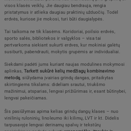
visos klasės veiklų. Jie daugiau bendrauja, rengia
pristatymus ir atlieka daugiau praktinių užduočių. Todėl
erdvės, kuriose jie mokosi, turi būti daugialypės.
Tai taikoma ne tik klasėms. Koridoriai, poilsio erdvės,
sporto salės, bibliotekos ir valgyklos – visa tai
pertvarkoma siekiant sukurti erdves, kur mokiniai galėtų
susiburti, pabendrauti, mokytis grupėmis ar individualiai.
Siekdami padėti jums kuriant naujas modulines mokymosi
aplinkas,
Tarkett sukūrė kelių medžiagų kombinavimo
metodą
, siūlydama įvairias grindų dangas, pritaikytas
skirtingiems tikslams: dideliam srautui, triukšmo
mažinimui, atsparias, lengvai prižiūrimas ir, esant būtinybei,
lengvai pakeičiamas.
Šis pasiūlymas apima kelias grindų dangų klases – nuo
vinilinių ruloninių, linoleumo iki kilimų, LVT ir kt. Didelis
tarpusavyje lengvai derinamų spalvų ir tekstūrų