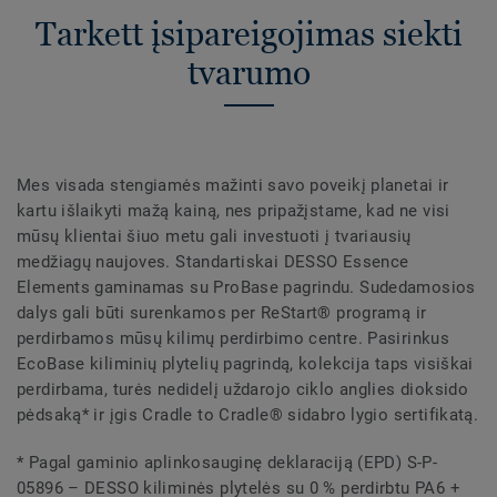
Tarkett įsipareigojimas siekti
tvarumo
Mes visada stengiamės mažinti savo poveikį planetai ir
kartu išlaikyti mažą kainą, nes pripažįstame, kad ne visi
mūsų klientai šiuo metu gali investuoti į tvariausių
medžiagų naujoves. Standartiskai DESSO Essence
Elements gaminamas su ProBase pagrindu. Sudedamosios
dalys gali būti surenkamos per ReStart® programą ir
perdirbamos mūsų kilimų perdirbimo centre. Pasirinkus
EcoBase kiliminių plytelių pagrindą, kolekcija taps visiškai
perdirbama, turės nedidelį uždarojo ciklo anglies dioksido
pėdsaką* ir įgis Cradle to Cradle® sidabro lygio sertifikatą.
* Pagal gaminio aplinkosauginę deklaraciją (EPD) S-P-
05896 – DESSO kiliminės plytelės su 0 % perdirbtu PA6 +