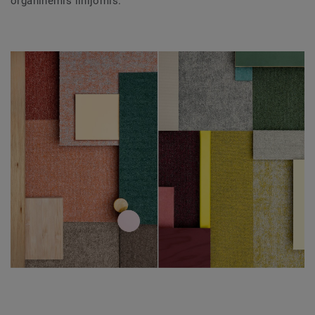
organinėmis linijomis.