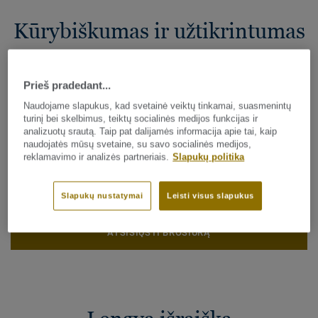
Kūrybiškumas ir užtikrintumas
Prieš pradedant...
Naujoje DESSO Essence Elements kolekcijoje yra trys
Naudojame slapukus, kad svetainė veiktų tinkamai, suasmenintų
harmoningi dekorai: Pure, Roots ir Traces. Kiekvienas iš jų
turinį bei skelbimus, teiktų socialinės medijos funkcijas ir
analizuotų srautą. Taip pat dalijamės informacija apie tai, kaip
sukuria estetiką už prieinamą kainą. Kartu jie leidžia
naudojatės mūsų svetaine, su savo socialinės medijos,
drąsiai kurti išraiškingus interjerus, pasižyminčius
reklamavimo ir analizės partneriais.
Slapukų politika
šiuolaikiškomis spalvomis, taktiliniais elementais ir
ilgaamžiškumu.
Slapukų nustatymai
Leisti visus slapukus
ATSISIŲSTI BROŠIŪRĄ