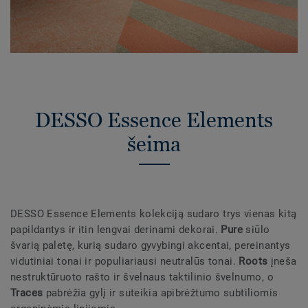
DESSO Essence Elements
šeima
DESSO Essence Elements kolekciją sudaro trys vienas kitą
papildantys ir itin lengvai derinami dekorai.
Pure
siūlo
švarią paletę, kurią sudaro gyvybingi akcentai, pereinantys
vidutiniai tonai ir populiariausi neutralūs tonai.
Roots
įneša
nestruktūruoto rašto ir švelnaus taktilinio švelnumo, o
Traces
pabrėžia gylį ir suteikia apibrėžtumo subtiliomis