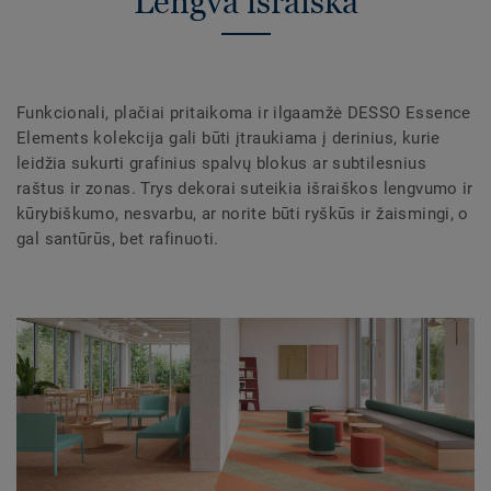
Lengva išraiška
Funkcionali, plačiai pritaikoma ir ilgaamžė DESSO Essence
Elements kolekcija gali būti įtraukiama į derinius, kurie
leidžia sukurti grafinius spalvų blokus ar subtilesnius
raštus ir zonas. Trys dekorai suteikia išraiškos lengvumo ir
kūrybiškumo, nesvarbu, ar norite būti ryškūs ir žaismingi, o
gal santūrūs, bet rafinuoti.