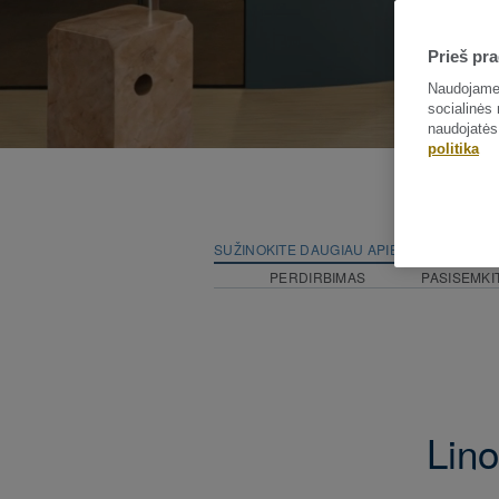
Prieš pra
Naudojame 
socialinės 
naudojatės
politika
SUŽINOKITE DAUGIAU APIE KOLEKCIJĄ
PERDIRBIMAS
PASISEMKI
Lino