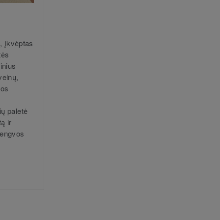
s, įkvėptas
tės
inius
velnų,
mos
ių paletė
ą ir
lengvos