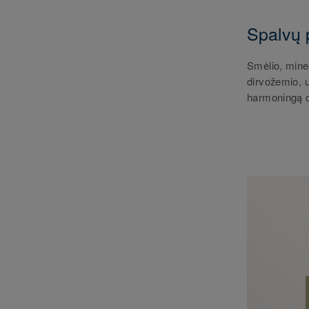
Spalvų 
Smėlio, miner
dirvožemio, 
harmoningą d