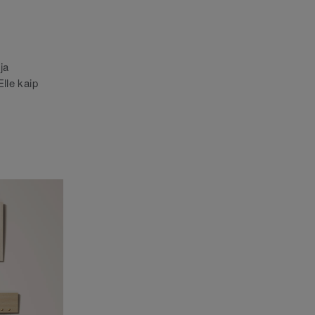
ja
lle kaip