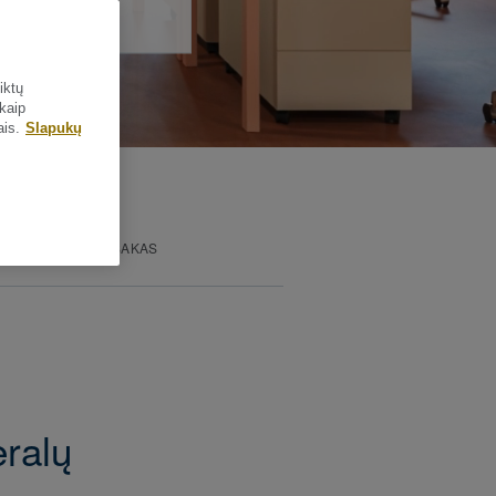
iktų
 kaip
ais.
Slapukų
NIS ANGLIES PĖDSAKAS
eralų