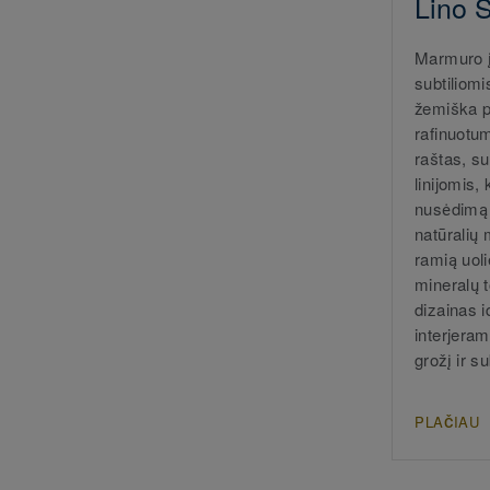
Lino 
Marmuro į
subtiliomi
žemiška 
rafinuotu
raštas, s
linijomis,
nusėdimą 
natūralių
ramią uoli
mineralų 
dizainas i
interjeram
grožį ir su
PLAČIAU