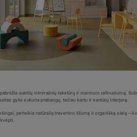
abrėžia subtilų mineralinių tekstūrų ir marmuro rafinuotumą. Subt
iruotas gylis sukuria prabangų, tačiau kartu ir santūrų interjerą.
ešingai, perteikia natūralią travertino šilumą ir organišką sielą – kv
įkvėpti.