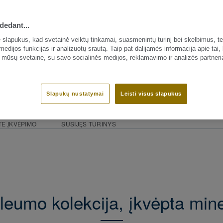
dedant...
slapukus, kad svetainė veiktų tinkamai, suasmenintų turinį bei skelbimus, te
medijos funkcijas ir analizuotų srautą. Taip pat dalijamės informacija apie tai,
 mūsų svetaine, su savo socialinės medijos, reklamavimo ir analizės partneri
Slapukų nustatymai
Leisti visus slapukus
NATŪRALIOS MEDŽIAGOS
ŽIEDIŠKUMO GROŽIS
ŽIEDI
TE ĮKVĖPIMO
SUSIJĘS TURINYS
leumo kolekcija, įkvėpta min