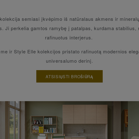
 kolekcija semiasi įkvėpimo iš natūralaus akmens ir mineralų
s. Ji perkelia gamtos ramybę į patalpas, kurdama stabilius, 
rafinuotus interjerus.
me ir Style Elle kolekcijos pristato rafinuotą modernios elega
universalumo derinį.
ATSISIŲSTI BROŠIŪRĄ