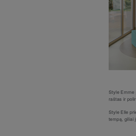
Style Emme p
raštas ir pol
Style Elle pri
tempą, giliai 