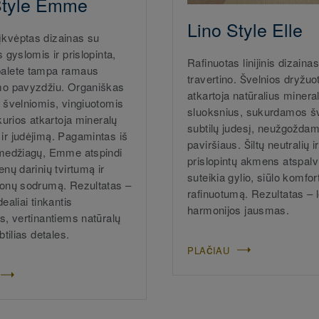
Style Emme
Lino Style Elle
kvėptas dizainas su
s gyslomis ir prislopinta,
Rafinuotas linijinis dizaina
palete tampa ramaus
travertino. Švelnios dryžuo
mo pavyzdžiu. Organiškas
atkartoja natūralius mineral
u švelniomis, vingiuotomis
sluoksnius, sukurdamos š
 kurios atkartoja mineralų
subtilų judesį, neužgožda
ir judėjimą. Pagamintas iš
paviršiaus. Šiltų neutralių ir
 medžiagų, Emme atspindi
prislopintų akmens atspalv
enų darinių tvirtumą ir
suteikia gylio, siūlo komfort
tonų sodrumą. Rezultatas –
rafinuotumą. Rezultatas – 
dealiai tinkantis
harmonijos jausmas.
s, vertinantiems natūralų
btilias detales.
PLAČIAU