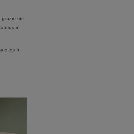
 grožio bei
ramius ir
ncijos ir