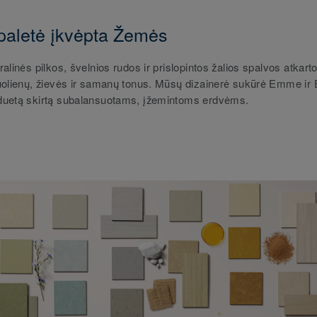
paletė įkvėpta Žemės
alinės pilkos, švelnios rudos ir prislopintos žalios spalvos atkarto
uolienų, žievės ir samanų tonus. Mūsų dizainerė sukūrė Emme ir E
uetą skirtą subalansuotams, įžemintoms erdvėms.