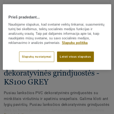
Prieš pradedant...
Naudojame slapukus, kad svetainė veiktų tinkamai, suasmenintų
turinį bei skelbimus, teiktų socialinės medijos funkcijas ir
analizuotų srautą. Taip pat dalijamės informacija apie tai, kaip
naudojatės mūsų svetaine, su savo socialinės medijos,
Visi dekorai (29)
reklamavimo ir analizės partneriais.
Slapukų politika
Visi priedai
|
Apdaila
|
Grindjuostės
Slapukų nustatymai
Leisti visus slapukus
PVC pusiau lanksčios
dekoratyvinės grindjuostės -
KS100 GREY
Pusiau lanksčios PVC dekoratyvinės grindjuostės su
minkštais viršutiniu ir apatiniu snapeliais. Galima kloti ant
lygių paviršių. Pusiau lanksčios dekoratyvinės grindjuostės
dera su homogeninėmis ir hetereogeninėmis vinilinėmis