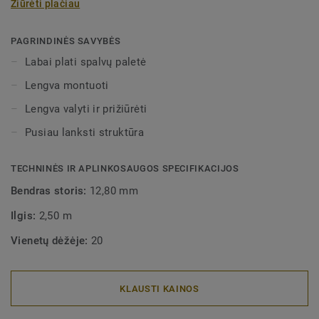
Žiūrėti plačiau
ruloninėmis grindų dangomis. Pusiau lanksčios
dekoratyvinės grindjuostės gali būti įvairių spalvų, dėl ko
jas galima labai lengvai derinti su kitomis "Tarkett" grindų
PAGRINDINĖS SAVYBĖS
dangomis. Dėl pusiau lanksčios struktūros, jas labai
Labai plati spalvų paletė
lengva montuoti.
Lengva montuoti
Lengva valyti ir prižiūrėti
Pusiau lanksti struktūra
TECHNINĖS IR APLINKOSAUGOS SPECIFIKACIJOS
Bendras storis:
12,80 mm
Ilgis:
2,50 m
Vienetų dėžėje:
20
KLAUSTI KAINOS