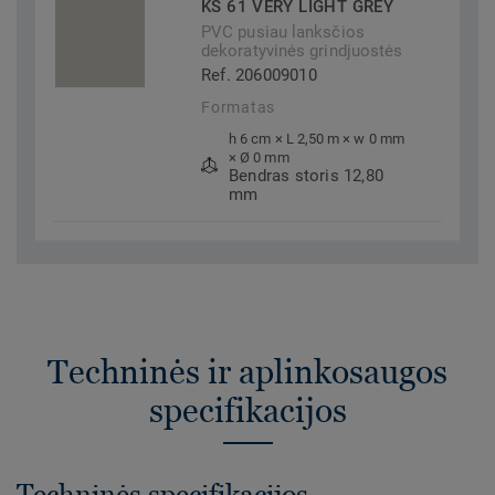
KS 61 VERY LIGHT GREY
PVC pusiau lanksčios
dekoratyvinės grindjuostės
Ref. 206009010
Formatas
h 6 cm × L 2,50 m × w 0 mm
× Ø 0 mm
Bendras storis 12,80
mm
Techninės ir aplinkosaugos
specifikacijos
Techninės specifikacijos