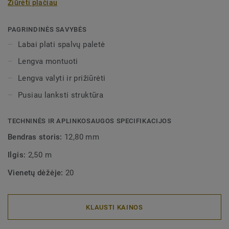
Žiūrėti plačiau
ruloninėmis grindų dangomis. Pusiau lanksčios
dekoratyvinės grindjuostės gali būti įvairių spalvų, dėl ko
jas galima labai lengvai derinti su kitomis "Tarkett" grindų
PAGRINDINĖS SAVYBĖS
dangomis. Dėl pusiau lanksčios struktūros, jas labai
Labai plati spalvų paletė
lengva montuoti.
Lengva montuoti
Lengva valyti ir prižiūrėti
Pusiau lanksti struktūra
TECHNINĖS IR APLINKOSAUGOS SPECIFIKACIJOS
Bendras storis:
12,80 mm
Ilgis:
2,50 m
Vienetų dėžėje:
20
KLAUSTI KAINOS