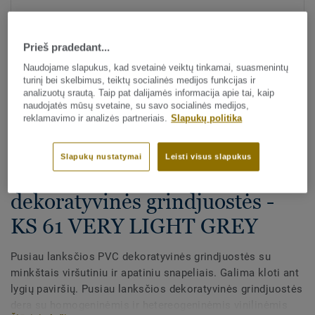
Prieš pradedant...
Naudojame slapukus, kad svetainė veiktų tinkamai, suasmenintų
turinį bei skelbimus, teiktų socialinės medijos funkcijas ir
analizuotų srautą. Taip pat dalijamės informacija apie tai, kaip
naudojatės mūsų svetaine, su savo socialinės medijos,
Visi dekorai (29)
reklamavimo ir analizės partneriais.
Slapukų politika
Visi priedai
|
Apdaila
|
Grindjuostės
Slapukų nustatymai
Leisti visus slapukus
PVC pusiau lanksčios
dekoratyvinės grindjuostės -
KS 61 VERY LIGHT GREY
Pusiau lanksčios PVC dekoratyvinės grindjuostės su
minkštais viršutiniu ir apatiniu snapeliais. Galima kloti ant
lygių paviršių. Pusiau lanksčios dekoratyvinės grindjuostės
dera su homogeninėmis ir hetereogeninėmis vinilinėmis