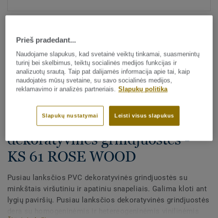
Prieš pradedant...
Naudojame slapukus, kad svetainė veiktų tinkamai, suasmenintų
turinį bei skelbimus, teiktų socialinės medijos funkcijas ir
analizuotų srautą. Taip pat dalijamės informacija apie tai, kaip
naudojatės mūsų svetaine, su savo socialinės medijos,
Visi dekorai (29)
reklamavimo ir analizės partneriais.
Slapukų politika
Visi priedai
|
Apdaila
|
Grindjuostės
Slapukų nustatymai
Leisti visus slapukus
PVC pusiau lanksčios
dekoratyvinės grindjuostės -
KS 61 ROSE WOOD
Pusiau lanksčios PVC dekoratyvinės grindjuostės su
minkštais viršutiniu ir apatiniu snapeliais. Galima kloti ant
lygių paviršių. Pusiau lanksčios dekoratyvinės grindjuostės
dera su homogeninėmis ir hetereogeninėmis vinilinėmis