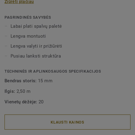
Žiūrėti plačiau
ruloninėmis grindų dangomis. Pusiau lanksčios
dekoratyvinės grindjuostės gali būti įvairių spalvų, dėl ko
jas galima labai lengvai derinti su kitomis "Tarkett" grindų
PAGRINDINĖS SAVYBĖS
dangomis. Dėl pusiau lanksčios struktūros, jas labai
Labai plati spalvų paletė
lengva montuoti.
Lengva montuoti
Lengva valyti ir prižiūrėti
Pusiau lanksti struktūra
TECHNINĖS IR APLINKOSAUGOS SPECIFIKACIJOS
Bendras storis:
15 mm
Ilgis:
2,50 m
Vienetų dėžėje:
20
KLAUSTI KAINOS