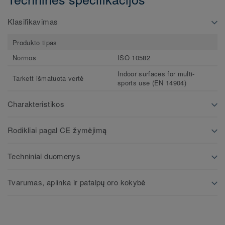
Klasifikavimas
Produkto tipas
Normos
ISO 10582
Indoor surfaces for multi-
Tarkett išmatuota vertė
sports use (EN 14904)
Charakteristikos
Rodikliai pagal CE žymėjimą
Techniniai duomenys
Tvarumas, aplinka ir patalpų oro kokybė