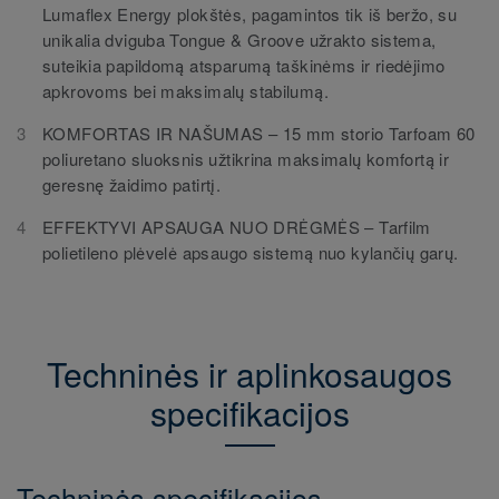
Lumaflex Energy plokštės, pagamintos tik iš beržo, su
unikalia dviguba Tongue & Groove užrakto sistema,
suteikia papildomą atsparumą taškinėms ir riedėjimo
apkrovoms bei maksimalų stabilumą.
KOMFORTAS IR NAŠUMAS – 15 mm storio Tarfoam 60
poliuretano sluoksnis užtikrina maksimalų komfortą ir
geresnę žaidimo patirtį.
EFFEKTYVI APSAUGA NUO DRĖGMĖS – Tarfilm
polietileno plėvelė apsaugo sistemą nuo kylančių garų.
Techninės ir aplinkosaugos
specifikacijos
Techninės specifikacijos