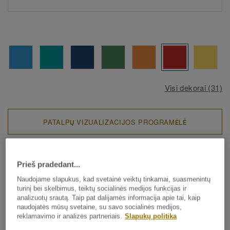
Visi dekorai (31)
PATALPŲ VIZUALIZACIJOS PROGRAMĖLĖ
Sportinės grindų dangos
Lumaflex Energy Reference
Prieš pradedant...
Naudojame slapukus, kad svetainė veiktų tinkamai, suasmenintų
Multi-Use - Uni TONIC RED
turinį bei skelbimus, teiktų socialinės medijos funkcijas ir
analizuotų srautą. Taip pat dalijamės informacija apie tai, kaip
UNI 325
naudojatės mūsų svetaine, su savo socialinės medijos,
reklamavimo ir analizės partneriais.
Slapukų politika
Didelio našumo sprendimas!