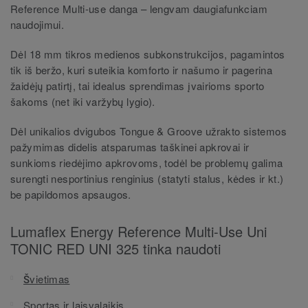
Reference Multi-use danga – lengvam daugiafunkciam
naudojimui.
Dėl 18 mm tikros medienos subkonstrukcijos, pagamintos
tik iš beržo, kuri suteikia komforto ir našumo ir pagerina
žaidėjų patirtį, tai idealus sprendimas įvairioms sporto
šakoms (net iki varžybų lygio).
Dėl unikalios dvigubos Tongue & Groove užrakto sistemos
pažymimas didelis atsparumas taškinei apkrovai ir
sunkioms riedėjimo apkrovoms, todėl be problemų galima
surengti nesportinius renginius (statyti stalus, kėdes ir kt.)
be papildomos apsaugos.
Lumaflex Energy Reference Multi-Use Uni
TONIC RED UNI 325 tinka naudoti
Švietimas
Sportas ir laisvalaikis